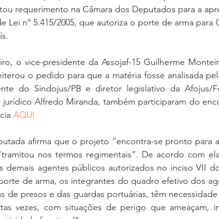
ntou requerimento na Câmara dos Deputados para a apr
e Lei nº 5.415/2005, que autoriza o porte de arma para O
ís.
iro, o vice-presidente da Assojaf-15 Guilherme Monteir
iterou o pedido para que a matéria fosse analisada pel
ente do Sindojus/PB e diretor legislativo da Afojus/Fo
or jurídico Alfredo Miranda, também participaram do en
cia 
AQUI
deputada afirma que o projeto “encontra-se pronto para 
ramitou nos termos regimentais”. De acordo com ela, 
s demais agentes públicos autorizados no inciso VII do 
 porte de arma, os integrantes do quadro efetivo dos ag
tas de presos e das guardas portuárias, têm necessidade 
itas vezes, com situações de perigo que ameaçam, in