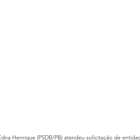
oria sem título
Dossiê
Opinião
Reforma Administrativa
dna Henrique (PSDB/PB) atendeu solicitação de entidade