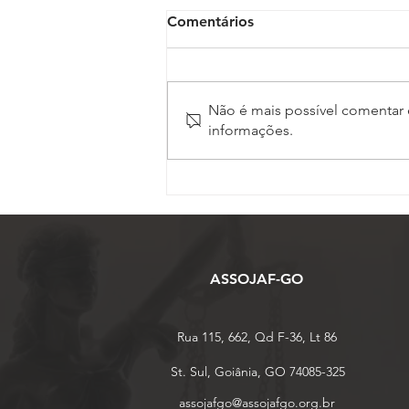
Comentários
Não é mais possível comentar e
informações.
Inscrições para o 17º
Conojaf e 7º Enojap são
prorrogadas até 13 de
agosto
ASSOJAF-GO
Rua 115, 662, Qd F-36, Lt 86
St. Sul, Goiânia, GO 74085-325
assojafgo@assojafgo.org.br