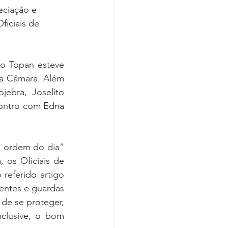
eciação e 
ficiais de 
o Topan esteve 
a Câmara. Além 
jebra, Joselito 
contro com Edna 
a ordem do dia” 
os Oficiais de 
referido artigo 
entes e guardas 
de se proteger, 
clusive, o bom 