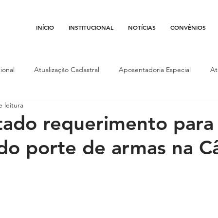
INÍCIO
INSTITUCIONAL
NOTÍCIAS
CONVÊNIOS
ional
Atualização Cadastral
Aposentadoria Especial
At
 leitura
Conojaf
Convênios
Data-base
Institucional
Entid
tado requerimento para
do porte de armas na C
porte
Isenção Fiscal
Justiça do Trabalho
Justiça Federa
l
Porte de Arma
Pedágio
Pleitos da Assojaf-GO
P