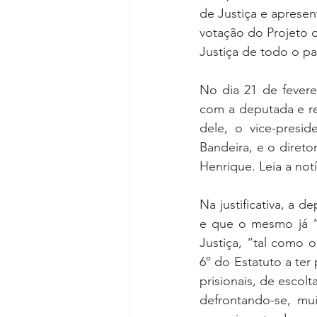
de Justiça e aprese
votação do Projeto d
Justiça de todo o pa
No dia 21 de fevere
com a deputada e re
dele, o vice-presid
Bandeira, e o diret
Henrique. Leia a notí
Na justificativa, a 
e que o mesmo já “t
Justiça, “tal como o
6º do Estatuto a ter
prisionais, de escol
defrontando-se, mu