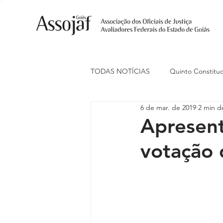
TODAS NOTÍCIAS
Quinto Constituc
6 de mar. de 2019
2 min de
Ações Judiciais
Carreira
Apresen
votação 
Eventos
Indenização de Trans
Livre Estacionamento
Naciona