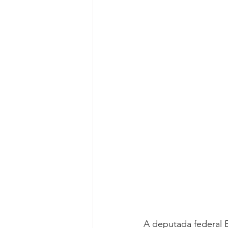
Reforma da Previdência
Categ
Desjudicialização
Cultural
A deputada federal E