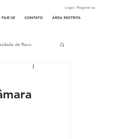
Login / Registre-se
FILIE-SE
CONTATO
ÁREA RESTRITA
ividade de Risco
ades Parceiras
âmara
l
lantão