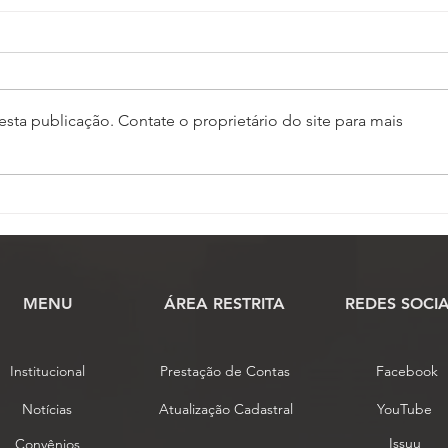
sta publicação. Contate o proprietário do site para mais
Conselho de Representantes
Comi
conclui análise das
praz
propostas de alteração do
cien
estatuto da Fenassojaf
MENU
​ÁREA RESTRITA
REDES SOCIA
Institucional
Prestação de Contas
Facebook
Notícias
Atualização Cadastral
YouTube
Issuu
Convênios