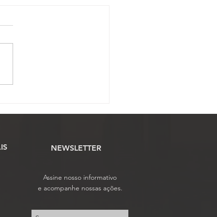
ssão Científica abre
o para envio de artigos
tíficos ao 17º Conojaf
IS
NEWSLETTER
Assine nosso informativo
e acompanhe nossas ações.