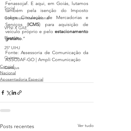
Fenassojaf. E aqui, em Goiás, lutamos 
Social
também pela isenção do Imposto 
sobre Circulação de Mercadorias e 
Congresso Internacional
Serviços (
ICMS
) para aquisição de 
VPNI X GAE
veículo próprio e pelo 
estacionamento 
Plantão
gratuito
.”
25º UIHJ
Fonte: Assessoria de Comunicação da 
Quintos
ASSOJAF-GO | Ampli Comunicação
Conojaf
Conojus
Nacional
Aposentadoria Especial
Ver tudo
Posts recentes