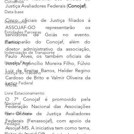
Convênios
Justiça Avaliadores Federais (
Conojaf
).
Data-base
Cinco oficiais de Justiça filiados à 
Institucional
ASSOJAF-GO representarão os 
Entidades Parceiras
servidores de Goiás no evento. 
Participarão do Conojaf, além do 
Eventos
diretor administrativo da associação, 
Indenização de Transporte
Paulo Alves, os também oficiais de 
Isenção Fiscal
Justiça Agoncílio Moreira Filho, Fúlvio 
Luiz de Freitas Barros, Helder Regino 
Justiça do Trabalho
Cardoso de Brito e Valmir Oliveira da 
Justiça Federal
Mota.
Livre Estacionamento
O 7º Conojaf é promovido pela 
Nacional
Federação Nacional das Associações 
Porte de Arma
de Oficiais de Justiça Avaliadores 
Federais (Fenassojaf), com apoio da 
Pedágio
Assojaf-MS. A iniciativa tem como tema, 
Pleitos da Assojaf-GO