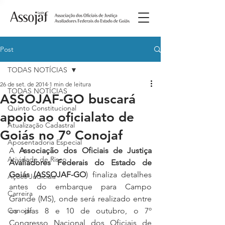
Post
TODAS NOTÍCIAS
26 de set. de 2014
1 min de leitura
TODAS NOTÍCIAS
ASSOJAF-GO buscará
Quinto Constitucional
apoio ao oficialato de
Atualização Cadastral
Goiás no 7º Conojaf
Aposentadoria Especial
A 
Associação dos Oficiais de Justiça 
Atividade de Risco
Avaliadores Federais do Estado de 
Goiás (ASSOJAF-GO
) finaliza detalhes 
Ações Judiciais
antes do embarque para Campo 
Carreira
Grande (MS), onde será realizado entre 
Conojaf
os dias 8 e 10 de outubro, o 7º 
Congresso Nacional dos Oficiais de 