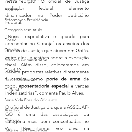
nessa edição, O oficial de Justiça 
avaliador federal: elemento 
Plantão
dinamizador no Poder Judiciário 
Reforma da Previdência
Federal.
Categoria sem título
“Nossa expectativa é grande para 
Dossiê
apresentar no Conojaf os anseios dos 
Opinião
oficiais de Justiça que atuam em Goiás. 
Entre eles, questões sobre a execução 
Reforma Administrativa
fiscal. Além disso, colocaremos em 
Covid-19
debate propostas relativas diretamente 
à carreira, como 
porte de arma
 de 
Desjudicialização
fogo, 
aposentadoria especial
 e verbas 
Cultural
indenizatórias”, comenta Paulo Alves.
Serie Vida Fora do Oficialato
O oficial de Justiça diz que a ASSOJAF-
Assédio
GO é uma das associações da 
Eleições
categoria mais bem conceituadas no 
País. “Nós temos voz ativa na 
Regime de Previdência