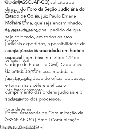
Convênios
Goiás 
(ASSOJAF-GO) 
solicitou ao 
diretor do 
Foro da Seção Judiciária do 
Data-base
Estado de Goiás
, juiz Paulo Ernane 
Institucional
Moreira Lima, que seja encaminhado, 
às varas da seccional, pedido de que 
Entidades Parceiras
seja colocado, em todos os atos 
Eventos
judiciais expedidos, a possibilidade de 
Indenização de Transporte
cumprimento de 
mandado em horário 
especial
 (com base no artigo 172 do 
Isenção Fiscal
Código de Processo Civil). O objetivo 
Justiça do Trabalho
da entidade, com essa medida, é 
facilitar a atividade do oficial de Justiça 
Justiça Federal
e tornar mais célere e eficaz o 
Livre Estacionamento
cumprimento das ordens judiciais e o 
andamento dos processos.
Nacional
Porte de Arma
Fonte: Assessoria de Comunicação da 
Pedágio
ASSOJAF-GO | Ampli Comunicação
Pleitos da Assojaf-GO
Pleitos da Assojaf-GO