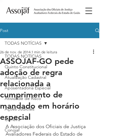
Post
TODAS NOTÍCIAS
26 de nov. de 2014
1 min de leitura
TODAS NOTÍCIAS
ASSOJAF-GO pede
Quinto Constitucional
adoção de regra
Atualização Cadastral
relacionada a
Aposentadoria Especial
cumprimento de
Atividade de Risco
mandado em horário
Ações Judiciais
especial
Carreira
A Associação dos Oficiais de Justiça 
Conojaf
Avaliadores Federais do Estado de 