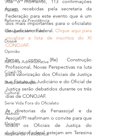
Até o momento, 113 confirmações 
foram recebidas pela secretaria da 
Plantão
Federação para este evento que é um 
Reforma da Previdência
dos mais importantes para o oficialato 
do Judiciário Federal. 
Clique aqui para 
Categoria sem título
visualizar a lista de inscritos do XI 
Dossiê
CONOJAF
.
Opinião
Temas como (Re) Construção 
Reforma Administrativa
Profissional, Novas Perspectivas na luta 
Covid-19
pela valorização dos Oficiais de Justiça 
e o Futuro do Judiciário e do Oficial de 
Desjudicialização
Justiça serão debatidos durante os três 
Cultural
dias de CONOJAF. 
Serie Vida Fora do Oficialato
As diretorias da Fenassojaf e da 
Assédio
Assojaf/PI reafirmam o convite para que 
Eleições
todos os Oficiais de Justiça do 
Judiciário Federal estejam em Teresina 
Regime de Previdência