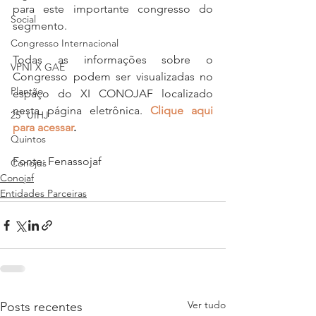
para este importante congresso do 
Social
segmento. 
Congresso Internacional
Todas as informações sobre o 
VPNI X GAE
Congresso podem ser visualizadas no 
Plantão
espaço do XI CONOJAF localizado 
nesta página eletrônica. 
Clique aqui 
25º UIHJ
para acessar
.
Quintos
Fonte: Fenassojaf
Conojus
Conojaf
Entidades Parceiras
Ver tudo
Posts recentes