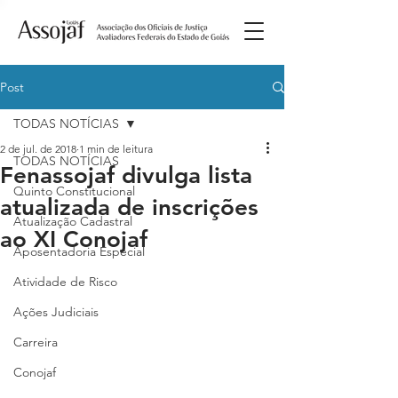
Post
TODAS NOTÍCIAS
2 de jul. de 2018
1 min de leitura
TODAS NOTÍCIAS
Fenassojaf divulga lista
Quinto Constitucional
atualizada de inscrições
Atualização Cadastral
ao XI Conojaf
Aposentadoria Especial
Atividade de Risco
Ações Judiciais
Carreira
Conojaf