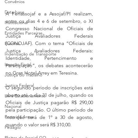
Convênios
Data-base
A Fenassojaf e a Assojaf/PI realizam, 
entre os dias 4 e 6 de setembro, o XI 
Institucional
Congresso Nacional de Oficiais de 
Entidades Parceiras
Justiça Avaliadores Federais 
(CONOJAF). Com o tema “Oficiais de 
Eventos
Justiça Avaliadores Federais: 
Indenização de Transporte
Identidade, Pertencimento e 
Isenção Fiscal
Participação”, os debates acontecerão 
no Gran Hotel Arrey em Teresina.
Justiça do Trabalho
Justiça Federal
O segundo período de inscrições está 
aberto até o dia 31 de julho, quando os 
Livre Estacionamento
Oficiais de Justiça pagarão R$ 290,00 
Nacional
pela participação. O último período de 
Porte de Arma
inscrição será de 1º a 30 de agosto, 
quando o valor será R$ 310,00.  
Pedágio
Pleitos da Assojaf-GO