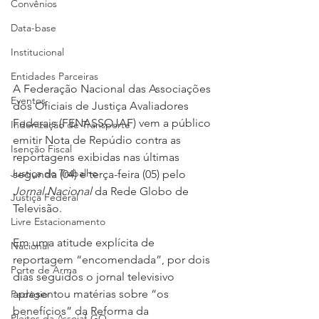
Convênios
Data-base
Institucional
Entidades Parceiras
A Federação Nacional das Associações 
Eventos
dos Oficiais de Justiça Avaliadores 
Federais (FENASSOJAF) vem a público 
Indenização de Transporte
emitir Nota de Repúdio contra as 
Isenção Fiscal
reportagens exibidas nas últimas 
Justiça do Trabalho
segunda (04) e terça-feira (05) pelo 
Jornal Nacional
 da Rede Globo de 
Justiça Federal
Televisão.
Livre Estacionamento
Em uma atitude explícita de 
Nacional
reportagem “encomendada”, por dois 
Porte de Arma
dias seguidos o jornal televisivo 
apresentou matérias sobre “os 
Pedágio
benefícios” da Reforma da 
Pleitos da Assojaf-GO