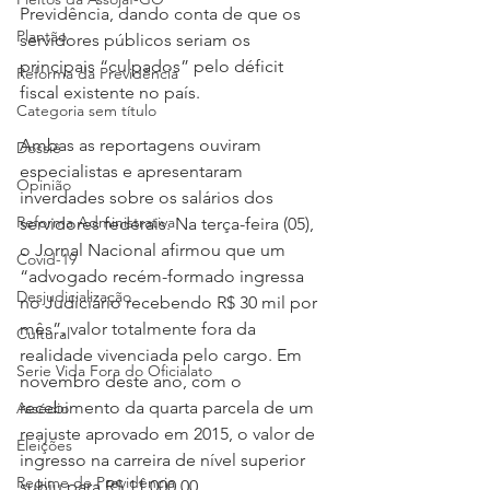
Previdência, dando conta de que os 
Plantão
servidores públicos seriam os 
principais “culpados” pelo déficit 
Reforma da Previdência
fiscal existente no país.
Categoria sem título
Ambas as reportagens ouviram 
Dossiê
especialistas e apresentaram 
Opinião
inverdades sobre os salários dos 
Reforma Administrativa
servidores federais. Na terça-feira (05), 
o Jornal Nacional afirmou que um 
Covid-19
“advogado recém-formado ingressa 
Desjudicialização
no Judiciário recebendo R$ 30 mil por 
mês”, valor totalmente fora da 
Cultural
realidade vivenciada pelo cargo. Em 
Serie Vida Fora do Oficialato
novembro deste ano, com o 
recebimento da quarta parcela de um 
Assédio
reajuste aprovado em 2015, o valor de 
Eleições
ingresso na carreira de nível superior 
Regime de Previdência
subiu para R$ 11.000,00.