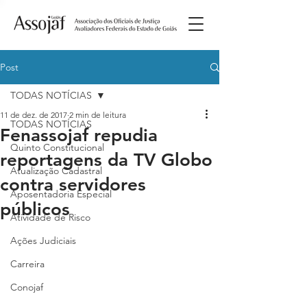
Post
TODAS NOTÍCIAS
11 de dez. de 2017
2 min de leitura
TODAS NOTÍCIAS
Fenassojaf repudia
Quinto Constitucional
reportagens da TV Globo
Atualização Cadastral
contra servidores
Aposentadoria Especial
públicos
Atividade de Risco
Ações Judiciais
Carreira
Conojaf