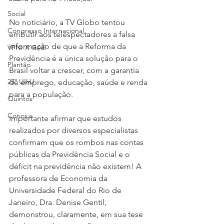
Social
No noticiário, a TV Globo tentou 
Congresso Internacional
embutir aos telespectadores a falsa 
informação de que a Reforma da 
VPNI X GAE
Previdência é a única solução para o 
Plantão
Brasil voltar a crescer, com a garantia 
25º UIHJ
de emprego, educação, saúde e renda 
para a população. 
Quintos
Conojus
Importante afirmar que estudos 
realizados por diversos especialistas 
confirmam que os rombos nas contas 
públicas da Previdência Social e o 
déficit na previdência não existem! A 
professora de Economia da 
Universidade Federal do Rio de 
Janeiro, Dra. Denise Gentil, 
demonstrou, claramente, em sua tese 