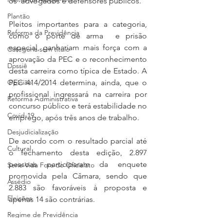
os  advogados e defensores públicos.
Plantão
Pleitos importantes para a categoria, 
Reforma da Previdência
como o porte de arma  e prisão 
especial, ganhariam mais força com a 
Categoria sem título
aprovação da PEC e o reconhecimento 
Dossiê
desta carreira como típica de Estado. A 
Opinião
PEC 414/2014 determina, ainda, que o 
profissional ingressará na carreira por 
Reforma Administrativa
concurso público e terá estabilidade no 
Covid-19
emprego, após três anos de trabalho.
Desjudicialização
De acordo com o resultado parcial até 
Cultural
o fechamento desta edição, 2.897 
pessoas participaram da enquete 
Serie Vida Fora do Oficialato
promovida pela Câmara, sendo que 
Assédio
2.883 são favoráveis à proposta e 
Eleições
apenas 14 são contrárias.   
Regime de Previdência