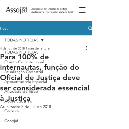
Post
TODAS NOTÍCIAS
4 de jul. de 2018
1 min de leitura
TODAS NOTÍCIAS
Para 100% de
Quinto Constitucional
internautas, função do
Atualização Cadastral
Oficial de Justiça deve
Aposentadoria Especial
ser considerada essencial
Atividade de Risco
à Justiça
Ações Judiciais
Atualizado:
5 de jul. de 2018
Carreira
Conojaf