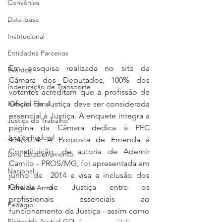
Convênios
Data-base
Institucional
Entidades Parceiras
Em pesquisa realizada no site da 
Eventos
Câmara dos Deputados, 100% dos 
Indenização de Transporte
votantes acreditam que a profissão de 
Isenção Fiscal
Oficial de Justiça deve ser considerada 
essencial à Justiça. A enquete integra a 
Justiça do Trabalho
página da Câmara dedica à PEC 
Justiça Federal
414/2014. A Proposta de Emenda à 
Constituição, de autoria de Ademir 
Livre Estacionamento
Camilo - PROS/MG, foi apresentada em 
Nacional
junho de  2014 e visa a inclusão dos  
Oficiais de Justiça entre os 
Porte de Arma
profissionais essenciais ao 
Pedágio
funcionamento da Justiça - assim como 
Pleitos da Assojaf-GO