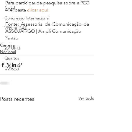
Para participar da pesquisa sobre a PEC 
Social
414, basta 
clicar aqui
.
Congresso Internacional
Fonte: Assessoria de Comunicação da 
VPNI X GAE
ASSOJAF-GO | Ampli Comunicação
Plantão
Carreira
25º UIHJ
Nacional
Quintos
Conojus
Ver tudo
Posts recentes