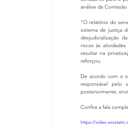
Reforma da Previdência
Categ
análise da Comissão 
“O relatório do sen
Desjudicialização
Cultural
sistema de justiça 
desjudicialização da
riscos às atividades
resultar na privati
reforçou.
De acordo com o sen
responsável pelo 
posteriormente, env
Confira a fala compl
https://video.wixstat