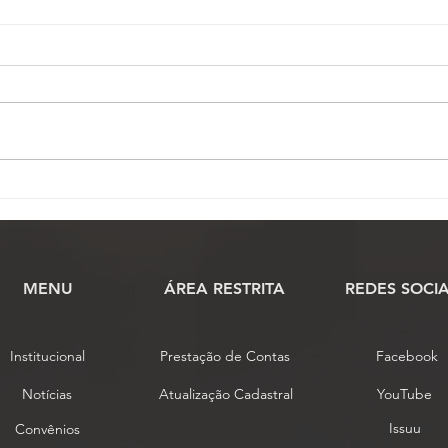
Inscrições para o 17º
PL q
Conojaf e 7º Enojap são
para
prorrogadas até 13 de
Just
agosto
orça
MENU
​ÁREA RESTRITA
REDES SOCIA
Institucional
Prestação de Contas
Facebook
Notícias
Atualização Cadastral
YouTube
Issuu
Convênios