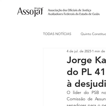
TODAS NOTÍCIAS
Quinto Constituc
4 de jul. de 2023
1 min de 
Ações Judiciais
Carreira
Jorge Ka
do PL 41
Eventos
Indenização de Trans
à desjudi
Livre Estacionamento
Naciona
O líder do PSB no
Comissão de Assunto
senadores para o pe