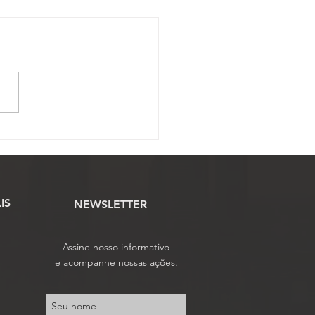
ue amplia isenção de IPI
 veículos de Oficiais de
iça recebe análise
mentária na Câmara
IS
NEWSLETTER
Assine nosso informativo
e acompanhe nossas ações.