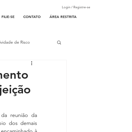
Login / Registre-se
FILIE-SE
CONTATO
ÁREA RESTRITA
ividade de Risco
ades Parceiras
mento
jeição
l
lantão
da reunião da 
oio dos demais 
 encaminhado à 