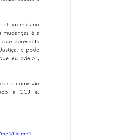
Covid-19
entram mais no 
s mudanças é a 
, que apresenta 
Justiça, e pode 
que eu odeio”, 
zar a comissão 
hado à CCJ e, 
/mp4/file.mp4