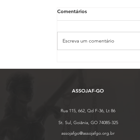
Comentários
Escreva um comentário
Vice-presidente da
ASSOJAF-GO, Juliana
Barbacena ministra palestra
sobre IA no 17º Conojaf
ASSOJAF-GO
Rua 115, 662, Qd F-36, Lt 86
St. Sul, Goiânia, GO 74085-325
assojafgo@assojafgo.org.br