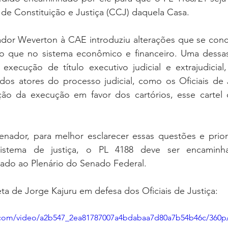
oria sem título
Dossiê
Opinião
Reforma Administrativa
de Constituição e Justiça (CCJ) daquela Casa.
ador Weverton à CAE introduziu alterações que se conc
do que no sistema econômico e financeiro. Uma dessa
 execução de título executivo judicial e extrajudicial
 dos atores do processo judicial, como os Oficiais de 
zação da execução em favor dos cartórios, esse cartel 
ador, para melhor esclarecer essas questões e priori
sistema de justiça, o PL 4188 deve ser encamin
iado ao Plenário do Senado Federal.
eta de Jorge Kajuru em defesa dos Oficiais de Justiça:
ic.com/video/a2b547_2ea81787007a4bdabaa7d80a7b54b46c/360p