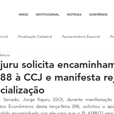
INÍCIO
INSTITUCIONAL
NOTÍCIAS
CONVÊNIOS
ional
Atualização Cadastral
Aposentadoria Especial
At
leitura
Conojaf
Convênios
Data-base
Institucional
Entid
juru solicita encaminha
88 à CCJ e manifesta re
porte
Isenção Fiscal
Justiça do Trabalho
Justiça Federa
cialização
l
Porte de Arma
Pedágio
Pleitos da Assojaf-GO
P
 Senado, Jorge Kajuru (GO), durante manifestação 
s Econômicos desta terça-feira (04), solicitou o ap
dido encaminhado por ele para que o PL 4188/21 seja