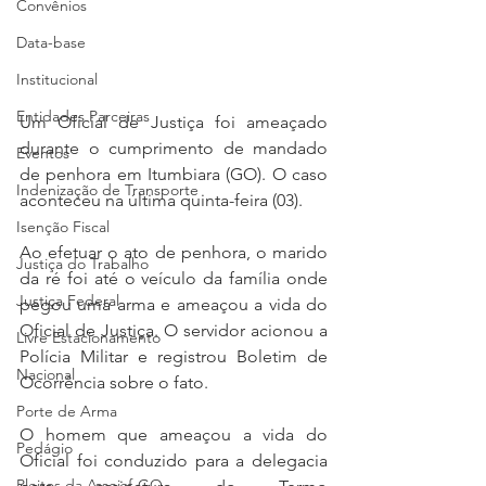
Convênios
Data-base
Institucional
Entidades Parceiras
Um Oficial de Justiça foi ameaçado 
durante o cumprimento de mandado 
Eventos
de penhora em Itumbiara (GO). O caso 
Indenização de Transporte
aconteceu na última quinta-feira (03).
Isenção Fiscal
Ao efetuar o ato de penhora, o marido 
Justiça do Trabalho
da ré foi até o veículo da família onde 
Justiça Federal
pegou uma arma e ameaçou a vida do 
Oficial de Justiça. O servidor acionou a 
Livre Estacionamento
Polícia Militar e registrou Boletim de 
Nacional
Ocorrência sobre o fato.
Porte de Arma
O homem que ameaçou a vida do 
Pedágio
Oficial foi conduzido para a delegacia 
Pleitos da Assojaf-GO