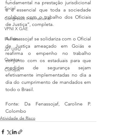
fundamental na prestação jurisdicional 
Social
e é essencial que toda a sociedade 
colabore com o trabalho dos Oficiais 
Congresso Internacional
de Justiça”, completa.
VPNI X GAE
A Fenassojaf se solidariza com o Oficial 
Plantão
de Justiça ameaçado em Goiás e 
25º UIHJ
reafirma o empenho no trabalho 
Quintos
conjunto com os estaduais para que 
medidas de segurança sejam 
Conojus
efetivamente implementadas no dia a 
dia do cumprimento de mandados em 
todo o Brasil.
Fonte: Da Fenassojaf, Caroline P. 
Colombo
Atividade de Risco