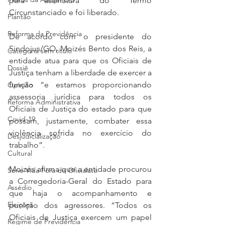
para assinatura do Termo 
Circunstanciado e foi liberado.
Plantão
Reforma da Previdência
De acordo com o presidente do 
Sindojus/GO, Moizés Bento dos Reis, a 
Categoria sem título
entidade atua para que os Oficiais de 
Dossiê
Justiça tenham a liberdade de exercer a 
função “e estamos proporcionando 
Opinião
assessoria jurídica para todos os 
Reforma Administrativa
Oficiais de Justiça do estado para que 
Covid-19
possam, justamente, combater essa 
violência sofrida no exercício do 
Desjudicialização
trabalho”.
Cultural
Moizés afirma que a entidade procurou 
Serie Vida Fora do Oficialato
a Corregedoria-Geral do Estado para 
Assédio
que haja o acompanhamento e 
Eleições
punição dos agressores. “Todos os 
Oficiais de Justiça exercem um papel 
Regime de Previdência