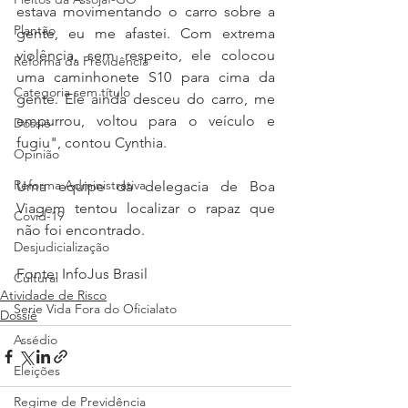
estava movimentando o carro sobre a 
Plantão
gente, eu me afastei. Com extrema 
violência, sem respeito, ele colocou 
Reforma da Previdência
uma caminhonete S10 para cima da 
Categoria sem título
gente. Ele ainda desceu do carro, me 
empurrou, voltou para o veículo e 
Dossiê
fugiu", contou Cynthia. 
Opinião
Reforma Administrativa
Uma equipe da delegacia de Boa 
Viagem tentou localizar o rapaz que 
Covid-19
não foi encontrado.
Desjudicialização
Fonte: InfoJus Brasil
Cultural
Atividade de Risco
Serie Vida Fora do Oficialato
Dossiê
Assédio
Eleições
Regime de Previdência