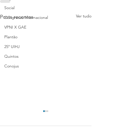
Social
Ver tudo
Posts recentes
Congresso Internacional
VPNI X GAE
Plantão
25º UIHJ
Quintos
Conojus