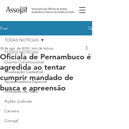
Post
TODAS NOTÍCIAS
30 de ago. de 2018
1 min de leitura
TODAS NOTÍCIAS
Oficiala de Pernambuco é
Quinto Constitucional
agredida ao tentar
Atualização Cadastral
cumprir mandado de
Aposentadoria Especial
busca e apreensão
Atividade de Risco
Ações Judiciais
Carreira
Conojaf