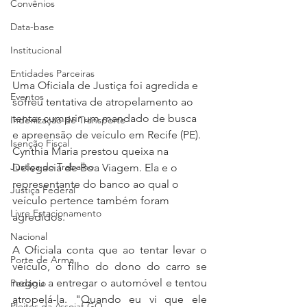
Convênios
Data-base
Institucional
Entidades Parceiras
Uma Oficiala de Justiça foi agredida e 
Eventos
sofreu tentativa de atropelamento ao 
tentar cumprir um mandado de busca 
Indenização de Transporte
e apreensão de veículo em Recife (PE). 
Isenção Fiscal
Cynthia Maria prestou queixa na 
Justiça do Trabalho
Delegacia de Boa Viagem. Ela e o 
representante do banco ao qual o 
Justiça Federal
veículo pertence também foram 
Livre Estacionamento
agredidos.
Nacional
A Oficiala conta que ao tentar levar o 
Porte de Arma
veículo, o filho do dono do carro se 
negou a entregar o automóvel e tentou 
Pedágio
atropelá-la. "Quando eu vi que ele 
Pleitos da Assojaf-GO