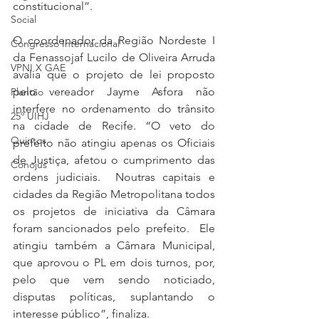
constitucional”.
Social
O coordenador da Região Nordeste I 
Congresso Internacional
da Fenassojaf Lucilo de Oliveira Arruda 
VPNI X GAE
avalia que o projeto de lei proposto 
pelo vereador Jayme Asfora não 
Plantão
interfere no ordenamento do trânsito 
25º UIHJ
na cidade de Recife. “O veto do 
Quintos
prefeito não atingiu apenas os Oficiais 
de Justiça, afetou o cumprimento das 
Conojus
ordens judiciais.  Noutras capitais e 
cidades da Região Metropolitana todos 
os projetos de iniciativa da Câmara 
foram sancionados pelo prefeito.  Ele 
atingiu também a Câmara Municipal, 
que aprovou o PL em dois turnos, por, 
pelo que vem sendo noticiado, 
disputas políticas, suplantando o 
interesse público”, finaliza.