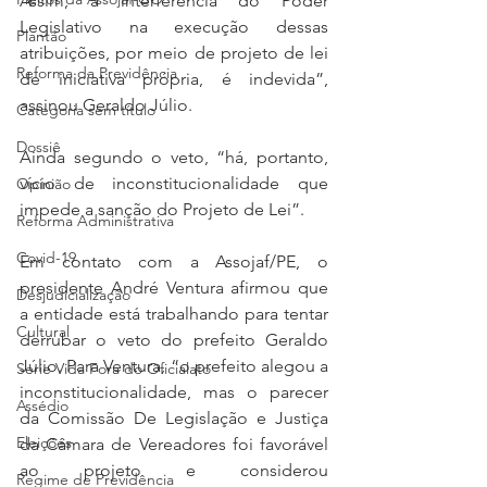
Assim, a interferência do Poder 
Legislativo na execução dessas 
Plantão
atribuições, por meio de projeto de lei 
Reforma da Previdência
de iniciativa própria, é indevida”, 
assinou Geraldo Júlio.
Categoria sem título
Dossiê
Ainda segundo o veto, “há, portanto, 
vício de inconstitucionalidade que 
Opinião
impede a sanção do Projeto de Lei”.
Reforma Administrativa
Covid-19
Em contato com a Assojaf/PE, o 
presidente André Ventura afirmou que 
Desjudicialização
a entidade está trabalhando para tentar 
Cultural
derrubar o veto do prefeito Geraldo 
Júlio. Para Ventura, “o prefeito alegou a 
Serie Vida Fora do Oficialato
inconstitucionalidade, mas o parecer 
Assédio
da Comissão De Legislação e Justiça 
Eleições
da Câmara de Vereadores foi favorável 
ao projeto e considerou 
Regime de Previdência