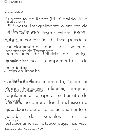
Convênios
Data-base
O prefeito de Recife (PE) Geraldo Júlio 
Institucional
(PSB) vetou integralmente o projeto de 
Entidades Parceiras
lei do vereador Jayme Asfora (PROS), 
sobre a concessão da livre parada e 
Eventos
estacionamento para os veículos 
Indenização de Transporte
particulares de Oficiais de Justiça, 
quando no cumprimento de 
Isenção Fiscal
mandados.
Justiça do Trabalho
Justiça Federal
De acordo com o prefeito, “cabe ao 
Poder Executivo planejar, projetar, 
Livre Estacionamento
regulamentar e operar o trânsito de 
Nacional
veículos no âmbito local, inclusive no 
que diz respeito ao estacionamento e 
Porte de Arma
parada de veículos e ao 
Pedágio
estacionamento rotativo pago nas vias. 
Pleitos da Assojaf-GO