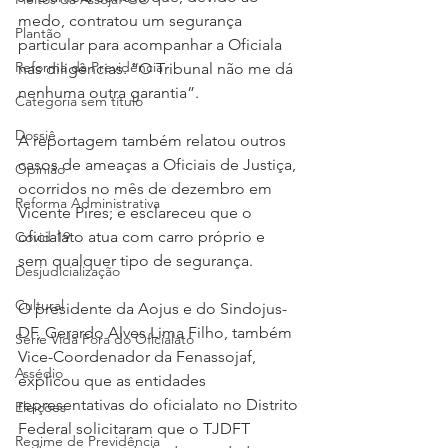
medo, contratou um segurança 
Plantão
particular para acompanhar a Oficiala 
Reforma da Previdência
nas diligências. “O Tribunal não me dá 
nenhuma outra garantia”.
Categoria sem título
Dossiê
A reportagem também relatou outros 
casos de ameaças a Oficiais de Justiça, 
Opinião
ocorridos no mês de dezembro em 
Reforma Administrativa
Vicente Pires; e esclareceu que o 
oficialato atua com carro próprio e 
Covid-19
sem qualquer tipo de segurança. 
Desjudicialização
Cultural
O presidente da Aojus e do Sindojus-
DF, Gerardo Alves Lima Filho, também 
Serie Vida Fora do Oficialato
Vice-Coordenador da Fenassojaf, 
Assédio
explicou que as entidades 
representativas do oficialato no Distrito 
Eleições
Federal solicitaram que o TJDFT 
Regime de Previdência