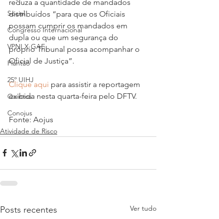
reduza a quantidade de mandados 
Social
distribuídos “para que os Oficiais 
possam cumprir os mandados em 
Congresso Internacional
dupla ou que um segurança do 
VPNI X GAE
próprio Tribunal possa acompanhar o 
Oficial de Justiça”.
Plantão
25º UIHJ
Clique aqui
 para assistir a reportagem 
exibida nesta quarta-feira pelo DFTV.
Quintos
Conojus
Fonte: Aojus
Atividade de Risco
Ver tudo
Posts recentes