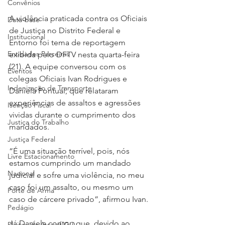
Convênios
A violência praticada contra os Oficiais 
Data-base
de Justiça no Distrito Federal e 
Institucional
Entorno foi tema de reportagem 
Entidades Parceiras
exibida pelo DFTV nesta quarta-feira 
(21). A equipe conversou com os 
Eventos
colegas Oficiais Ivan Rodrigues e 
Indenização de Transporte
Daniela Pontual, que relataram 
experiências de assaltos e agressões 
Isenção Fiscal
vividas durante o cumprimento dos 
Justiça do Trabalho
mandados.
Justiça Federal
“É uma situação terrível, pois, nós 
Livre Estacionamento
estamos cumprindo um mandado 
Nacional
judicial e sofre uma violência, no meu 
caso foi um assalto, ou mesmo um 
Porte de Arma
caso de cárcere privado”, afirmou Ivan.
Pedágio
Já Daniela contou que, devido ao 
Pleitos da Assojaf-GO