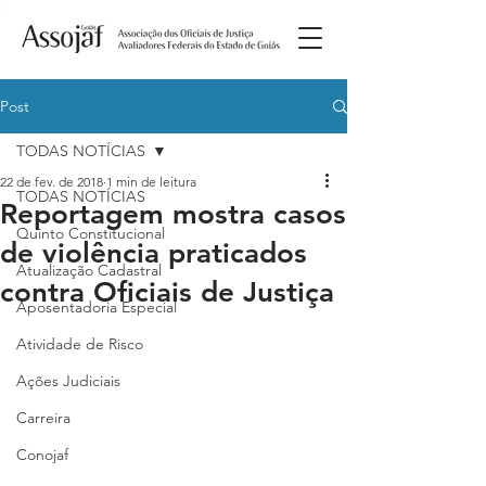
Post
TODAS NOTÍCIAS
22 de fev. de 2018
1 min de leitura
TODAS NOTÍCIAS
Reportagem mostra casos
Quinto Constitucional
de violência praticados
Atualização Cadastral
contra Oficiais de Justiça
Aposentadoria Especial
Atividade de Risco
Ações Judiciais
Carreira
Conojaf