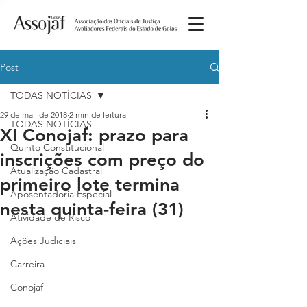
Post
TODAS NOTÍCIAS
29 de mai. de 2018
2 min de leitura
TODAS NOTÍCIAS
XI Conojaf: prazo para
Quinto Constitucional
inscrições com preço do
Atualização Cadastral
primeiro lote termina
Aposentadoria Especial
nesta quinta-feira (31)
Atividade de Risco
Ações Judiciais
Carreira
Conojaf