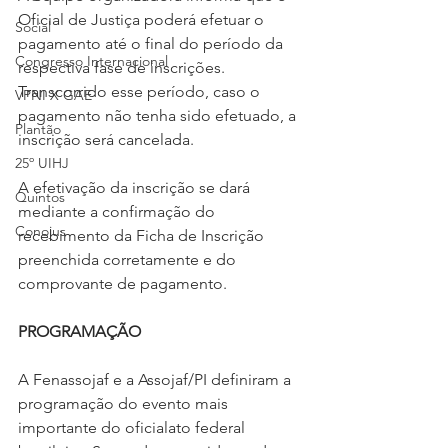
Oficial de Justiça poderá efetuar o 
Social
pagamento até o final do período da 
Congresso Internacional
respectiva fase de inscrições. 
Transcorrido esse período, caso o 
VPNI X GAE
pagamento não tenha sido efetuado, a 
Plantão
inscrição será cancelada.  
25º UIHJ
A efetivação da inscrição se dará 
Quintos
mediante a confirmação do 
Conojus
recebimento da Ficha de Inscrição 
preenchida corretamente e do 
comprovante de pagamento.   
PROGRAMAÇÃO
A Fenassojaf e a Assojaf/PI definiram a 
programação do evento mais 
importante do oficialato federal 