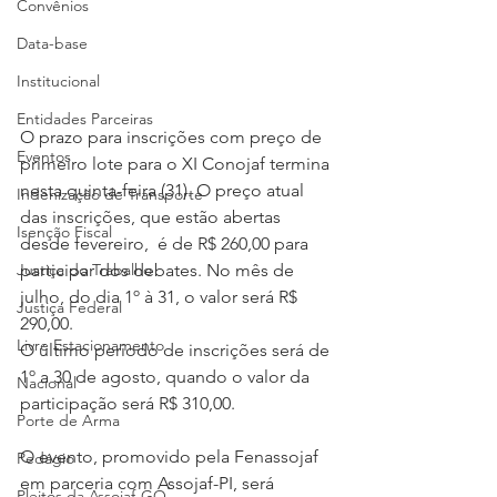
Convênios
Data-base
Institucional
Entidades Parceiras
O prazo para inscrições com preço de 
Eventos
primeiro lote para o XI Conojaf termina 
nesta quinta-feira (31). O preço atual 
Indenização de Transporte
das inscrições, que estão abertas 
Isenção Fiscal
desde fevereiro,  é de R$ 260,00 para 
participar dos debates. No mês de 
Justiça do Trabalho
julho, do dia 1º à 31, o valor será R$ 
Justiça Federal
290,00.   
Livre Estacionamento
O último período de inscrições será de 
1º a 30 de agosto, quando o valor da 
Nacional
participação será R$ 310,00.  
Porte de Arma
O evento, promovido pela Fenassojaf 
Pedágio
em parceria com Assojaf-PI, será 
Pleitos da Assojaf-GO