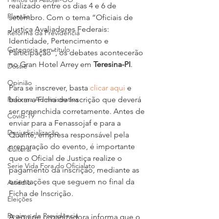
realizado entre os dias 4 e 6 de 
Plantão
setembro. Com o tema “Oficiais de 
Justiça Avaliadores Federais: 
Reforma da Previdência
Identidade, Pertencimento e 
Categoria sem título
Participação”, os debates acontecerão 
no Gran Hotel Arrey em 
Teresina-PI
.  
Dossiê
Opinião
Para se inscrever, basta 
clicar aqui
 e 
baixar a Ficha de Inscrição que deverá 
Reforma Administrativa
ser preenchida corretamente. Antes de 
Covid-19
enviar para a Fenassojaf e para a 
Desjudicialização
Qualité, empresa responsável pela 
preparação do evento, é importante 
Cultural
que o Oficial de Justiça realize o 
Serie Vida Fora do Oficialato
pagamento da inscrição, mediante as 
orientações que seguem no final da 
Assédio
Ficha de Inscrição.  
Eleições
Regime de Previdência
A equipe organizadora informa que o 