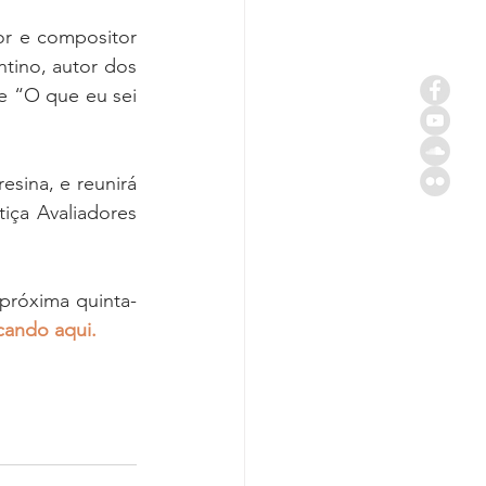
r e compositor 
ino, autor dos 
e “O que eu sei 
ina, e reunirá 
iça Avaliadores 
 próxima quinta-
icando aqui. 