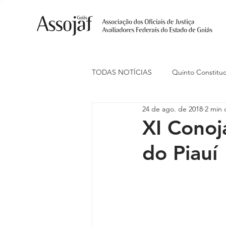
TODAS NOTÍCIAS
Quinto Constituc
24 de ago. de 2018
2 min 
Ações Judiciais
Carreira
XI Conoj
do Piauí
Eventos
Indenização de Trans
Livre Estacionamento
Naciona