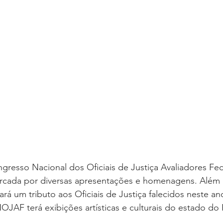
oria sem título
Dossiê
Opinião
Reforma Administrativa
gresso Nacional dos Oficiais de Justiça Avaliadores Fed
cada por diversas apresentações e homenagens. Alé
rá um tributo aos Oficiais de Justiça falecidos neste an
JAF terá exibições artísticas e culturais do estado do P