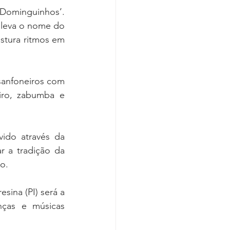
Dominguinhos’. 
leva o nome do 
stura ritmos em 
anfoneiros com 
ro, zabumba e 
ido através da 
 a tradição da 
o.
ina (PI) será a 
ças e músicas 