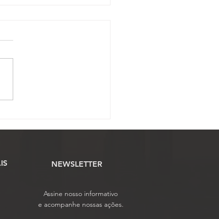
gnado relator do PL do
e estacionamento na CCJ
Câmara
IS
NEWSLETTER
Assine nosso informativo
e acompanhe nossas ações.