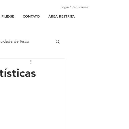
Login / Registre-se
FILIE-SE
CONTATO
ÁREA RESTRITA
ividade de Risco
ades Parceiras
ísticas
l
lantão