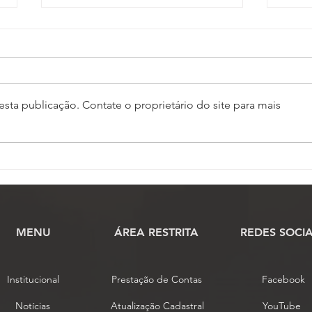
sta publicação. Contate o proprietário do site para mais
Assembleia da ASSOJAF-
Desi
GO aprova contas da
livr
entidade e elege delegados
da 
para o 7º Conojaf
MENU
​ÁREA RESTRITA
REDES SOCIA
Institucional
Prestação de Contas
Facebook
Notícias
Atualização Cadastral
YouTube