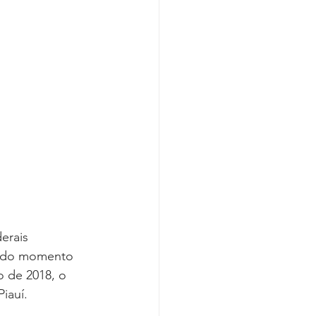
Covid-19
erais 
m do momento 
o de 2018, o 
iauí.