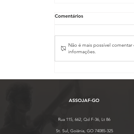
Comentários
Não é mais possível comentar e
informações.
PROGRAMAÇÃO DO 17º
CONOJAF REÚNE
ESPECIALISTAS PARA
DEBATER OS PRINCIPAIS
DESAFIOS E O FUTURO
DOS OFICIAIS DE JUSTIÇA
ASSOJAF-GO
Rua 115, 662, Qd F-36, Lt 86
St. Sul, Goiânia, GO 74085-325