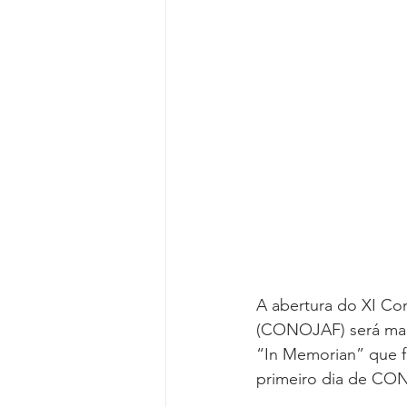
Reforma da Previdência
Categ
Desjudicialização
Cultural
A abertura do XI Con
(CONOJAF) será mar
“In Memorian” que fa
primeiro dia de CONO