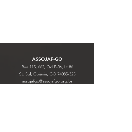
ASSOJAF-GO
Rua 115, 662, Qd F-36, Lt 86
St. Sul, Goiânia, GO
74085-325
assojafgo@assojafgo.org.br
MENU
Institucional
Notícias