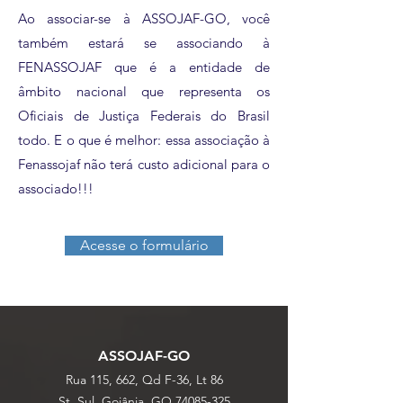
Ao associar-se à ASSOJAF-GO, você
também estará se associando à
FENASSOJAF que é a entidade de
âmbito nacional que representa os
Oficiais de Justiça Federais do Brasil
todo. E o que é melhor: essa associação à
Fenassojaf não terá custo adicional para o
associado!!!
Acesse o formulário
ASSOJAF-GO
Rua 115, 662, Qd F-36, Lt 86
St. Sul, Goiânia, GO
74085-325