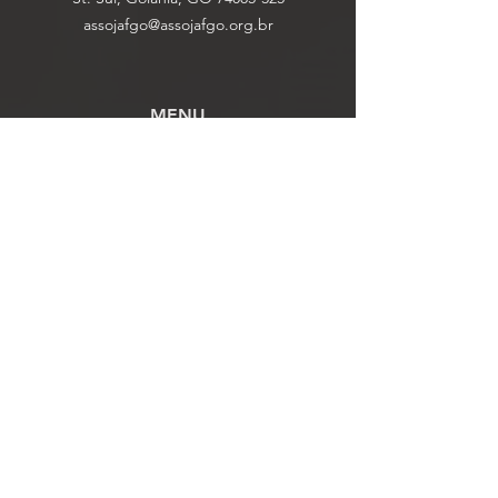
assojafgo@assojafgo.org.br
MENU
Institucional
Notícias
Convênios
Filie-se
Contato
​ÁREA RESTRITA
Atualização Cadastral
Prestação de Contas