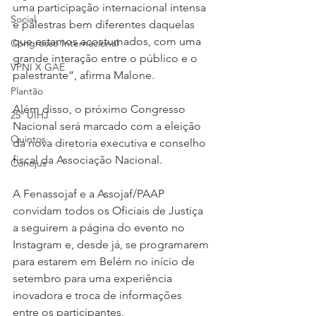
uma participação internacional intensa 
Social
e palestras bem diferentes daquelas 
que estamos acostumados, com uma 
Congresso Internacional
grande interação entre o público e o 
VPNI X GAE
palestrante”, afirma Malone.
Plantão
Além disso, o próximo Congresso 
25º UIHJ
Nacional será marcado com a eleição 
Quintos
da nova diretoria executiva e conselho 
fiscal da Associação Nacional.
Conojus
A Fenassojaf e a Assojaf/PAAP 
convidam todos os Oficiais de Justiça 
a seguirem a página do evento no 
Instagram e, desde já, se programarem 
para estarem em Belém no início de 
setembro para uma experiência 
inovadora e troca de informações 
entre os participantes.