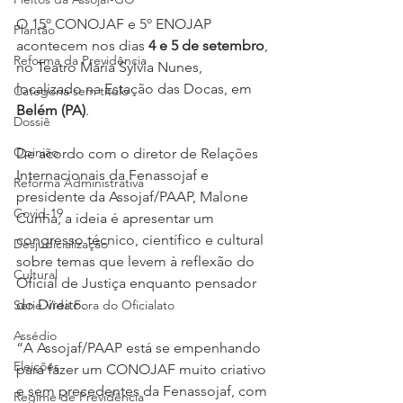
O 15º CONOJAF e 5º ENOJAP 
Plantão
acontecem nos dias 
4 e 5 de setembro
, 
Reforma da Previdência
no Teatro Maria Sylvia Nunes, 
localizado na Estação das Docas, em 
Categoria sem título
Belém (PA)
.
Dossiê
Opinião
De acordo com o diretor de Relações 
Internacionais da Fenassojaf e 
Reforma Administrativa
presidente da Assojaf/PAAP, Malone 
Covid-19
Cunha, a ideia é apresentar um 
congresso técnico, científico e cultural 
Desjudicialização
sobre temas que levem à reflexão do 
Cultural
Oficial de Justiça enquanto pensador 
do Direito.
Serie Vida Fora do Oficialato
Assédio
“A Assojaf/PAAP está se empenhando 
Eleições
para fazer um CONOJAF muito criativo 
e sem precedentes da Fenassojaf, com 
Regime de Previdência