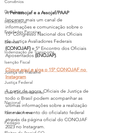
Convênios
Data-base
A 
Fenassojaf e a Assojaf/PAAP
lançaram mais um canal de 
Institucional
informações e comunicação sobre o 
Entidades Parceiras
15º Congresso Nacional dos Oficiais 
de Justiça Avaliadores Federais 
Eventos
(CONOJAF)
 e 5º Encontro dos Oficiais 
Indenização de Transporte
Aposentados 
(ENOJAP)
.
Isenção Fiscal
Clique aqui e siga o 15º CONOJAF no 
Justiça do Trabalho
Instagram
Justiça Federal
A partir de agora, Oficiais de Justiça de 
Livre Estacionamento
todo o Brasil podem acompanhar as 
Nacional
últimas informações sobre a realização 
do maior evento do oficialato federal 
Porte de Arma
através da página oficial do CONOJAF 
Pedágio
2023 no Instagram.
Pleitos da Assojaf-GO