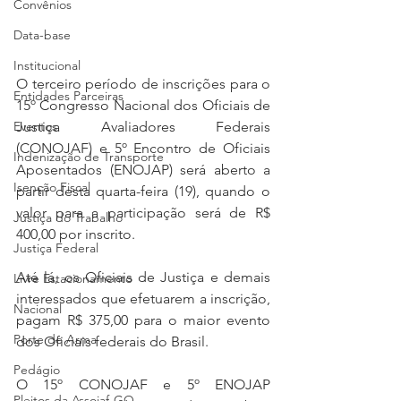
Convênios
Data-base
Institucional
O terceiro período de inscrições para o 
Entidades Parceiras
15º Congresso Nacional dos Oficiais de 
Justiça Avaliadores Federais 
Eventos
(CONOJAF) e 5º Encontro de Oficiais 
Indenização de Transporte
Aposentados (ENOJAP) será aberto a 
Isenção Fiscal
partir desta quarta-feira (19), quando o 
valor para a participação será de R$ 
Justiça do Trabalho
400,00 por inscrito.
Justiça Federal
Até lá, os Oficiais de Justiça e demais 
Livre Estacionamento
interessados que efetuarem a inscrição, 
Nacional
pagam R$ 375,00 para o maior evento 
Porte de Arma
dos Oficiais federais do Brasil.
Pedágio
O 15º CONOJAF e 5º ENOJAP 
Pleitos da Assojaf-GO