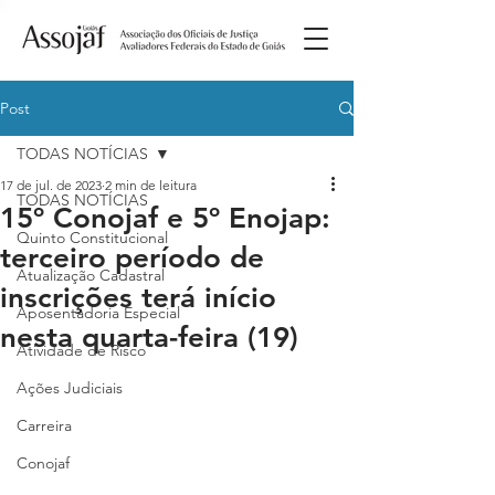
Post
TODAS NOTÍCIAS
17 de jul. de 2023
2 min de leitura
TODAS NOTÍCIAS
15º Conojaf e 5º Enojap:
Quinto Constitucional
terceiro período de
Atualização Cadastral
inscrições terá início
Aposentadoria Especial
nesta quarta-feira (19)
Atividade de Risco
Ações Judiciais
Carreira
Conojaf