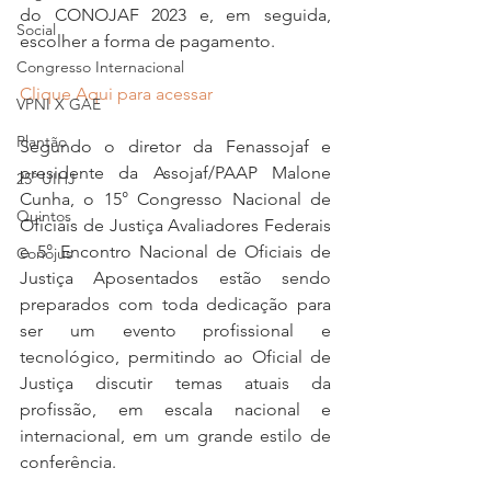
do CONOJAF 2023 e, em seguida, 
Social
escolher a forma de pagamento. 
Congresso Internacional
Clique Aqui para acessar
VPNI X GAE
Plantão
Segundo o diretor da Fenassojaf e 
presidente da Assojaf/PAAP Malone 
25º UIHJ
Cunha, o 15° Congresso Nacional de 
Quintos
Oficiais de Justiça Avaliadores Federais 
e 5° Encontro Nacional de Oficiais de 
Conojus
Justiça Aposentados estão sendo 
preparados com toda dedicação para 
ser um evento profissional e 
tecnológico, permitindo ao Oficial de 
Justiça discutir temas atuais da 
profissão, em escala nacional e 
internacional, em um grande estilo de 
conferência.