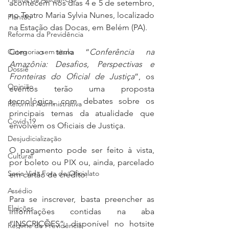
acontecem nos dias 4 e 5 de setembro, 
no Teatro Maria Sylvia Nunes, localizado 
Plantão
na Estação das Docas, em Belém (PA).
Reforma da Previdência
Com o tema “
Conferência na 
Categoria sem título
Amazônia: Desafios, Perspectivas e 
Dossiê
Fronteiras do Oficial de Justiça
”, os 
Opinião
eventos terão uma proposta 
tecnológica, com debates sobre os 
Reforma Administrativa
principais temas da atualidade que 
Covid-19
envolvem os Oficiais de Justiça.
Desjudicialização
O pagamento pode ser feito à vista, 
Cultural
por boleto ou PIX ou, ainda, parcelado 
Serie Vida Fora do Oficialato
em cartão de crédito.
Assédio
Para se inscrever, basta preencher as 
Eleições
informações contidas na aba 
“INSCRIÇÕES”, disponível no hotsite 
Regime de Previdência