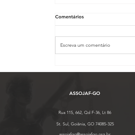
Comentários
Escreva um comentário
Inscrições para o 17º
Conojaf e 7º Enojap são
prorrogadas até 13 de
agosto
ASSOJAF-GO
Rua 115, 662, Qd F-36, Lt 86
St. Sul, Goiânia, GO 74085-325
assojafgo@assojafgo.org.br