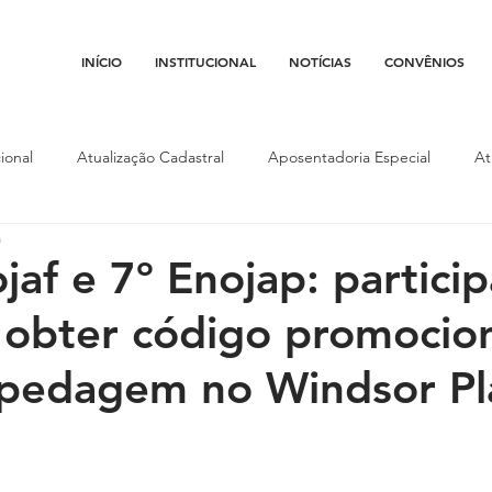
INÍCIO
INSTITUCIONAL
NOTÍCIAS
CONVÊNIOS
ional
Atualização Cadastral
Aposentadoria Especial
At
a
Conojaf
Convênios
Data-base
Institucional
Entid
jaf e 7º Enojap: partici
obter código promocio
porte
Isenção Fiscal
Justiça do Trabalho
Justiça Federa
spedagem no Windsor Pl
l
Porte de Arma
Pedágio
Pleitos da Assojaf-GO
P