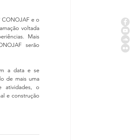
7º CONOJAF e o 
amação voltada 
riências. Mais 
ONOJAF serão 
em a data e se 
do de mais uma 
atividades, o 
al e construção 