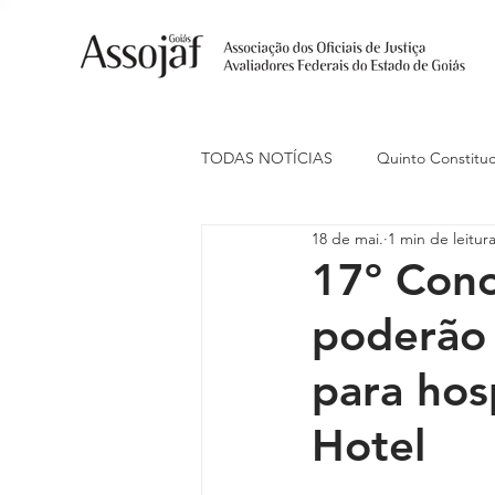
TODAS NOTÍCIAS
Quinto Constituc
18 de mai.
1 min de leitur
Ações Judiciais
Carreira
17º Cono
poderão 
Eventos
Indenização de Trans
para ho
Livre Estacionamento
Naciona
Hotel