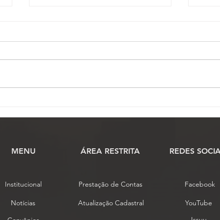
Comissão Científica abre
Prog
prazo para envio de artigos
do F
científicos ao 17º Conojaf
dest
coop
dos 
MENU
​ÁREA RESTRITA
REDES SOCIA
Institucional
Prestação de Contas
Facebook
Notícias
Atualização Cadastral
YouTube
Issuu
Convênios