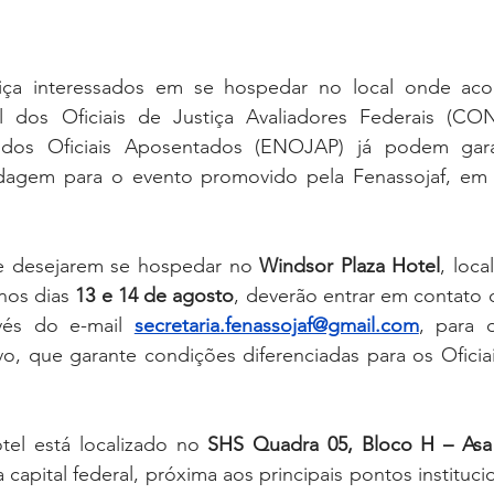
tiça interessados em se hospedar no local onde aco
 dos Oficiais de Justiça Avaliadores Federais (CO
 dos Oficiais Aposentados (ENOJAP) já podem garan
dagem para o evento promovido pela Fenassojaf, em 
e desejarem se hospedar no 
Windsor Plaza Hotel
, loca
nos dias 
13 e 14 de agosto
, deverão entrar em contato c
vés do e-mail 
secretaria.fenassojaf@gmail.com
, para 
o, que garante condições diferenciadas para os Oficiai
el está localizado no 
SHS Quadra 05, Bloco H – Asa S
 capital federal, próxima aos principais pontos institucio