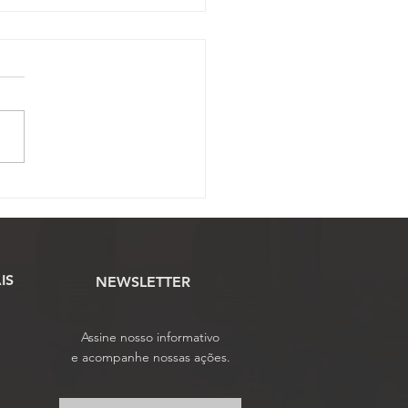
ramação da 1ª jornada
órum Latino-Americano
aca inovação,
eração e valorização
Oficiais de Justiça
IS
NEWSLETTER
Assine nosso informativo
e acompanhe nossas ações.