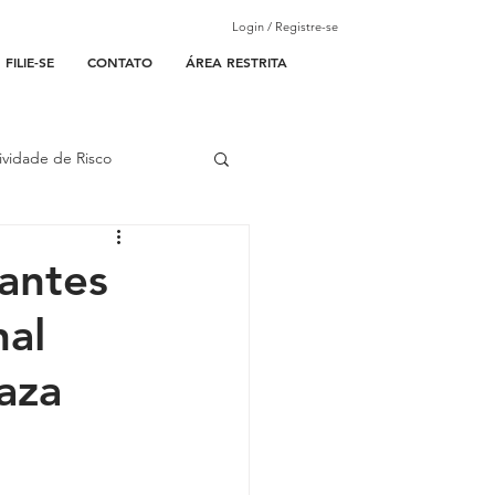
Login / Registre-se
FILIE-SE
CONTATO
ÁREA RESTRITA
ividade de Risco
ades Parceiras
pantes
nal
l
aza
lantão