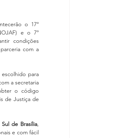
ntecerão o 17º 
NOJAF) e o 7º 
tir condições 
parceria com a 
l escolhido para 
om a secretaria 
obter o código 
s de Justiça de 
ul de Brasília
, 
nais e com fácil 