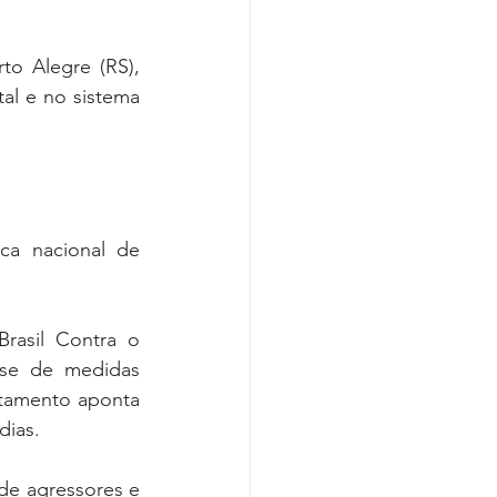
o Alegre (RS), 
l e no sistema 
a nacional de 
asil Contra o 
se de medidas 
tamento aponta 
dias.
e agressores e 