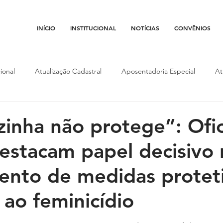
INÍCIO
INSTITUCIONAL
NOTÍCIAS
CONVÊNIOS
ional
Atualização Cadastral
Aposentadoria Especial
At
Conojaf
Convênios
Data-base
Institucional
Entid
ozinha não protege”: Ofic
destacam papel decisivo
porte
Isenção Fiscal
Justiça do Trabalho
Justiça Federa
nto de medidas proteti
l
Porte de Arma
Pedágio
Pleitos da Assojaf-GO
P
ao feminicídio