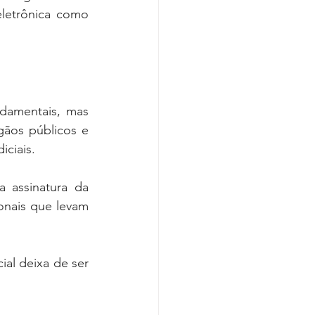
eletrônica como 
ndamentais, mas 
ãos públicos e 
ciais.
 assinatura da 
onais que levam 
al deixa de ser 