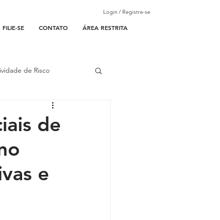
Login / Registre-se
FILIE-SE
CONTATO
ÁREA RESTRITA
ividade de Risco
ades Parceiras
iais de
 no
l
vas e
lantão