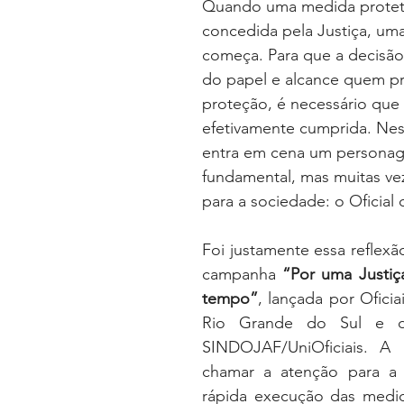
Quando uma medida proteti
oria sem título
Dossiê
Opinião
Reforma Administrativa
concedida pela Justiça, um
começa. Para que a decisão j
do papel e alcance quem pr
proteção, é necessário que e
efetivamente cumprida. Ne
entra em cena um persona
fundamental, mas muitas veze
para a sociedade: o Oficial 
Foi justamente essa reflexã
campanha 
“Por uma Justiç
tempo”
, lançada por Oficia
Rio Grande do Sul e de
SINDOJAF/UniOficiais. A in
chamar a atenção para a 
rápida execução das medida