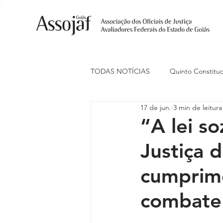
TODAS NOTÍCIAS
Quinto Constituc
17 de jun.
3 min de leitura
Ações Judiciais
Carreira
“A lei s
Justiça 
Eventos
Indenização de Trans
cumprime
Livre Estacionamento
Naciona
combate 