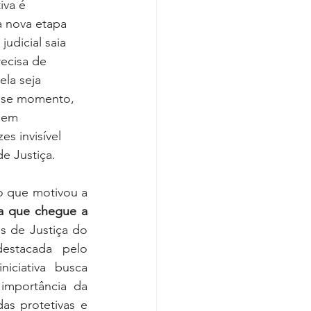
va é 
Covid-19
a nova etapa 
udicial saia 
ecisa de 
la seja 
sse momento, 
gem 
s invisível 
de Justiça.
o que motivou a 
a que chegue a 
is de Justiça do 
stacada pelo 
iciativa busca 
importância da 
s protetivas e 