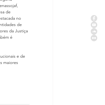
enassojaf, 
sa de 
estacada no 
ntidades de 
ores da Justiça 
ambém é 
ucionais e de 
s maiores 