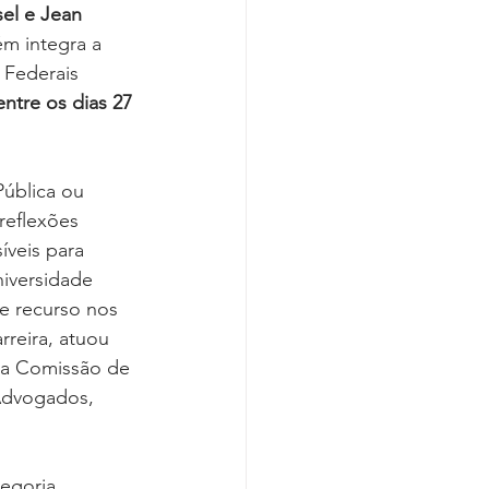
el e Jean 
m integra a 
 Federais 
entre os dias 27 
Pública ou 
reflexões 
íveis para 
niversidade 
e recurso nos 
reira, atuou 
da Comissão de 
Advogados, 
egoria 