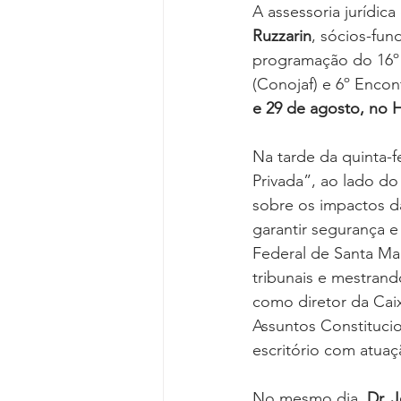
A assessoria jurídic
Ruzzarin
, sócios-fun
programação do 16º 
(Conojaf) e 6º Enco
e 29 de agosto, no H
Na tarde da quinta-f
Privada”, ao lado do
sobre os impactos da
garantir segurança e
Federal de Santa Mar
tribunais e mestrand
como diretor da Cai
Assuntos Constituci
escritório com atuaç
No mesmo dia, 
Dr. 