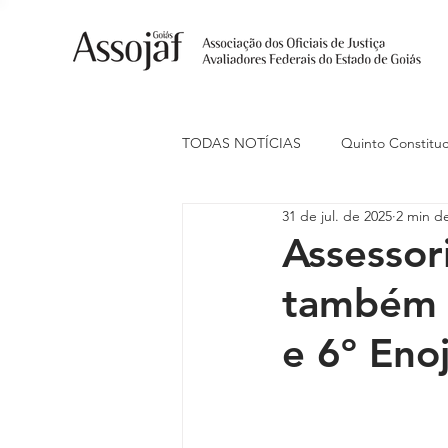
TODAS NOTÍCIAS
Quinto Constituc
31 de jul. de 2025
2 min de
Ações Judiciais
Carreira
Assessori
também i
Eventos
Indenização de Trans
e 6º Eno
Livre Estacionamento
Naciona