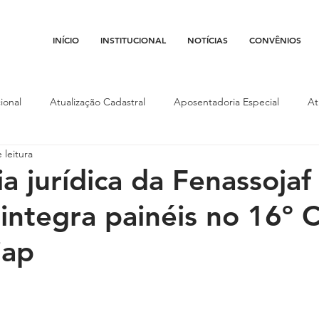
INÍCIO
INSTITUCIONAL
NOTÍCIAS
CONVÊNIOS
ional
Atualização Cadastral
Aposentadoria Especial
At
 leitura
Conojaf
Convênios
Data-base
Institucional
Entid
a jurídica da Fenassojaf
ntegra painéis no 16º 
porte
Isenção Fiscal
Justiça do Trabalho
Justiça Federa
jap
l
Porte de Arma
Pedágio
Pleitos da Assojaf-GO
P