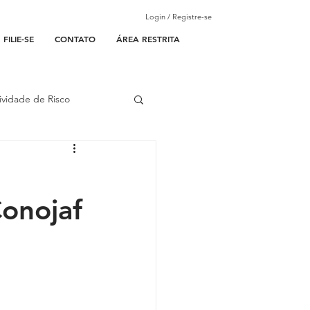
Login / Registre-se
FILIE-SE
CONTATO
ÁREA RESTRITA
ividade de Risco
ades Parceiras
Conojaf
l
lantão