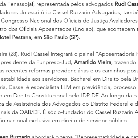
a da Fenassojaf, representada pelos advogados 
Rudi Cass
dadores do escritório Cassel Ruzzarin Advogados, també
Congresso Nacional dos Oficiais de Justiça Avaliadores
ntro dos Oficiais Aposentados (Enojap), que acontecem 
otel Pestana, em São Paulo (SP).
eira (28), Rudi Cassel integrará o painel “Aposentadoria 
 presidente da Funpresp-Jud, 
Amarildo Vieira
, trazendo 
s recentes reformas previdenciárias e os caminhos poss
 estabilidade aos servidores. Bacharel em Direito pela U
ia, Cassel é especialista LLM em previdência, processo 
o em Direito Constitucional pelo IDP-DF. Ao longo da car
xa de Assistência dos Advogados do Distrito Federal e 
onais da OAB/DF. É sócio-fundador do Cassel Ruzzarin 
ão nacional exclusiva em direito do servidor público.
Jean Ruzzarin 
abordará o tema “Representatividade e cat