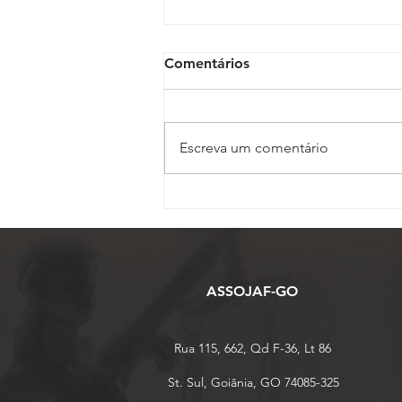
Comentários
Escreva um comentário
Vice-presidente da
ASSOJAF-GO, Juliana
Barbacena ministra palestra
sobre IA no 17º Conojaf
ASSOJAF-GO
Rua 115, 662, Qd F-36, Lt 86
St. Sul, Goiânia, GO 74085-325