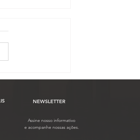
mbleia da ASSOJAF-
prova contas da
dade e elege delegados
 o 7º Conojaf
IS
NEWSLETTER
Assine nosso informativo
e acompanhe nossas ações.