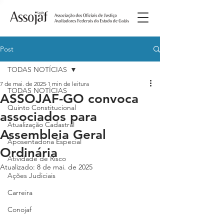
Post
TODAS NOTÍCIAS
7 de mai. de 2025
1 min de leitura
TODAS NOTÍCIAS
ASSOJAF-GO convoca
Quinto Constitucional
associados para
Atualização Cadastral
Assembleia Geral
Aposentadoria Especial
Ordinária
Atividade de Risco
Atualizado:
8 de mai. de 2025
Ações Judiciais
Carreira
Conojaf