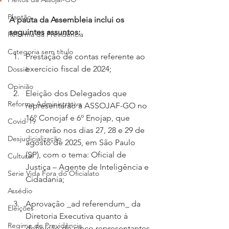
Plantão
A pauta da Assembleia inclui os 
seguintes assuntos:
Reforma da Previdência
Categoria sem título
Prestação de contas referente ao 
exercício fiscal de 2024;
Dossiê
Opinião
Eleição dos Delegados que 
Reforma Administrativa
representarão a ASSOJAF-GO no 
16º Conojaf e 6º Enojap, que 
Covid-19
ocorrerão nos dias 27, 28 e 29 de 
Desjudicialização
agosto de 2025, em São Paulo 
(SP), com o tema: Oficial de 
Cultural
Justiça – Agente de Inteligência e 
Serie Vida Fora do Oficialato
Cidadania;
Assédio
Aprovação _ad referendum_ da 
Eleições
Diretoria Executiva quanto à 
Regime de Previdência
definição de cinco representantes 