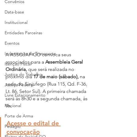
Convênios
Data-base
Institucional
Entidades Parceiras
Eventos
Indenização de Transporte
A ASSOJAF-GO convoca seus 
associados para a 
Assembleia Geral 
Isenção Fiscal
Ordinária,
 que será realizada no 
Justiça do Trabalho
próximo dia 
17 de maio (sábado), 
na 
sede do Sinjufego (Rua 115, Qd. F-36, 
Justiça Federal
Lt. 86, Setor Sul). A primeira chamada 
Livre Estacionamento
será às 8h30 e a segunda chamada, às 
Nacional
9h.
Porte de Arma
Acesse o edital de 
Pedágio
convocação
Pleitos da Assojaf-GO