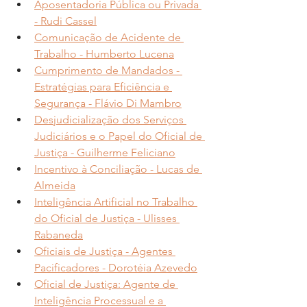
Aposentadoria Pública ou Privada 
- Rudi Cassel
Comunicação de Acidente de 
Trabalho - Humberto Lucena
Cumprimento de Mandados - 
Estratégias para Eficiência e 
Segurança - Flávio Di Mambro
Desjudicialização dos Serviços 
Judiciários e o Papel do Oficial de 
Justiça - Guilherme Feliciano
Incentivo à Conciliação - Lucas de 
Almeida
Inteligência Artificial no Trabalho 
do Oficial de Justiça - Ulisses 
Rabaneda
Oficiais de Justiça - Agentes 
Pacificadores - Dorotéia Azevedo
Oficial de Justiça: Agente de 
Inteligência Processual e a 