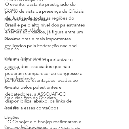
O evento, bastante prestigiado do 
Plantão
ponto de vista da presença de Oficiais 
de Justiça de todas as regiões do 
Reforma da Previdência
Brasil e pelo alto nível dos palestrantes 
Categoria sem título
e temas abordados, já figura entre um 
dos maiores e mais importantes 
Dossiê
realizados pela Federação nacional.
Opinião
Reforma Administrativa
Com o objetivo de oportunizar o 
acesso dos associados que não 
Covid-19
puderam comparecer ao congresso a 
Desjudicialização
parte das apresentações levadas ao 
evento pelos palestrantes e 
Cultural
debatedores, a ASSOJAF-GO 
Serie Vida Fora do Oficialato
disponibiliza, abaixo, os links de 
Assédio
acesso a esses conteúdos.
Eleições
“O Conojaf e o Enojap reafirmaram a 
Regime de Previdência
força e a importância dos Oficiais de 