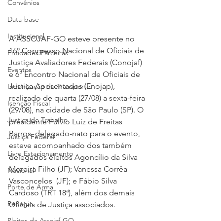
Convênios
Data-base
Institucional
A ASSOJAF-GO esteve presente no 
16º Congresso Nacional de Oficiais de 
Entidades Parceiras
Justiça Avaliadores Federais (Conojaf) 
Eventos
e 6° Encontro Nacional de Oficiais de 
Justiça Aposentados (Enojap), 
Indenização de Transporte
realizado de quarta (27/08) a sexta-feira 
Isenção Fiscal
(29/08), na cidade de São Paulo (SP). O 
Justiça do Trabalho
presidente Fúlvio Luiz de Freitas 
Barros, delegado-nato para o evento, 
Justiça Federal
esteve acompanhado dos também 
Livre Estacionamento
delegados eleitos Agoncílio da Silva 
Moreira Filho (JF); Vanessa Corrêa 
Nacional
Vasconcelos  (JF); e Fábio Silva 
Porte de Arma
Cardoso (TRT 18ª), além dos demais 
Pedágio
Oficiais de Justiça associados.
Pleitos da Assojaf-GO