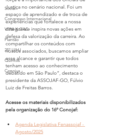
Justiça no cenário nacional. Foi um 
Social
espaço de aprendizado e de troca de 
Congresso Internacional
experiências que fortalece a nossa 
categoria e inspira novas ações em 
VPNI X GAE
defesa da valorização da carreira. Ao 
Plantão
compartilhar os conteúdos com 
25º UIHJ
nossos associados, buscamos ampliar 
esse alcance e garantir que todos 
Quintos
tenham acesso ao conhecimento 
Conojus
debatido em São Paulo”, destaca o 
presidente da ASSOJAF-GO, Fúlvio 
Luiz de Freitas Barros.
Acesse os materiais disponibilizados 
pela organização do 16º Conojaf:
Agenda Legislativa Fenassojaf - 
Agosto/2025