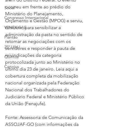
ocorreu em frente ao prédio do 
Social
Ministério do Planejamento, 
Congresso Internacional
Orçamento e Gestão (MPOG) e serviu, 
VPNI X GAE
também, para sensibilizar a 
administração da pasta no sentido de 
Plantão
retomar as negociações com os 
25º UIHJ
servidores e responder à pauta de 
reivindicações da categoria 
Quintos
protocolizada junto ao Ministério no 
Conojus
último dia 23 de janeiro. Leia aqui a 
cobertura completa da mobilização 
nacional organizada pela Federação 
Nacional dos Trabalhadores do 
Judiciário Federal e Ministério Público 
da União (Fenajufe).
Fonte: Assessoria de Comunicação da 
ASSOJAF-GO (com informações da 