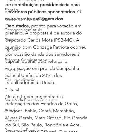
de contribuição previdenciária para 
Plantão
servidores públicos aposentados
. O 
texto tramita na
Câmara dos 
Reforma da Previdência
Deputado
s, pronto para votação em 
Categoria sem título
plenário. A proposta é de autoria do 
Dossiê
deputado Carlos Mota (PSB-MG). A 
reunião com Gonzaga Patriota ocorreu 
Opinião
por ocasião da ida dos servidores à 
Reforma Administrativa
capital federal, para reforçar a 
mobilização em prol da Campanha 
Covid-19
Salarial Unificada 2014, dos 
Desjudicialização
trabalhadores da União.
Cultural
No ato foram concentradas 
Serie Vida Fora do Oficialato
delegações dos Estados de Goiás, 
Assédio
Alagoas, Bahia, Ceará, Maranhão, 
Minas Gerais, Mato Grosso, Rio Grande 
Eleições
do Sul, São Paulo, Rondônia e Acre, 
Regime de Previdência
além do Distrito Federal. O evento 