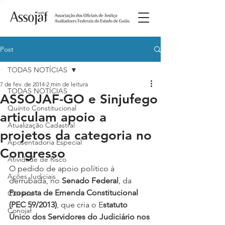
Post
TODAS NOTÍCIAS
7 de fev. de 2014
2 min de leitura
TODAS NOTÍCIAS
ASSOJAF-GO e Sinjufego
Quinto Constitucional
articulam apoio a
Atualização Cadastral
projetos da categoria no
Aposentadoria Especial
Congresso
Atividade de Risco
O pedido de apoio político à 
Ações Judiciais
derrubada, no 
Senado Federal
, da 
Proposta de Emenda Constitucional 
Carreira
(PEC 59/2013)
, que cria o E
statuto 
Conojaf
Único dos Servidores do Judiciário nos 