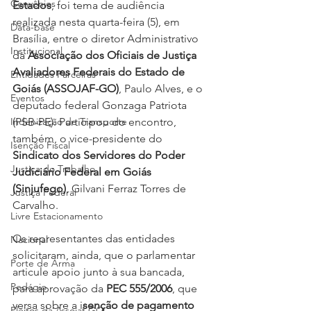
Convênios
Estados
, foi tema de audiência 
realizada nesta quarta-feira (5), em 
Data-base
Brasília, entre o diretor Administrativo 
Institucional
da 
Associação dos Oficiais de Justiça 
Avaliadores Federais do Estado de 
Entidades Parceiras
Goiás (ASSOJAF-GO)
, Paulo Alves, e o 
Eventos
deputado federal Gonzaga Patriota 
Indenização de Transporte
(PSB-PE). Participou do encontro, 
também, o vice-presidente do 
Isenção Fiscal
Sindicato dos Servidores do Poder 
Justiça do Trabalho
Judiciário Federal em Goiás 
(Sinjufego)
, Gilvani Ferraz Torres de 
Justiça Federal
Carvalho.
Livre Estacionamento
Os representantes das entidades 
Nacional
solicitaram, ainda, que o parlamentar 
Porte de Arma
articule apoio junto à sua bancada, 
Pedágio
para aprovação da 
PEC 555/2006
, que 
versa sobre a i
senção de pagamento 
Pleitos da Assojaf-GO