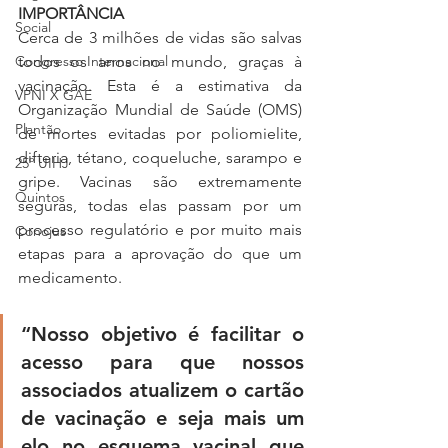
IMPORTÂNCIA
Social
Cerca de 3 milhões de vidas são salvas 
todos os anos no mundo, graças à 
Congresso Internacional
vacinação. Esta é a estimativa da 
VPNI X GAE
Organização Mundial de Saúde (OMS) 
Plantão
de mortes evitadas por poliomielite, 
difteria, tétano, coqueluche, sarampo e 
25º UIHJ
gripe. Vacinas são extremamente 
Quintos
seguras, todas elas passam por um 
processo regulatório e por muito mais 
Conojus
etapas para a aprovação do que um 
medicamento.
“Nosso objetivo é facilitar o 
acesso para que nossos 
associados atualizem o cartão 
de vacinação e seja mais um 
elo no esquema vacinal que 