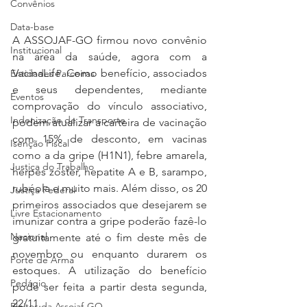
Convênios
Data-base
A ASSOJAF-GO firmou novo convênio 
Institucional
na área da saúde, agora com a 
VacinaLife. Como benefício, associados 
Entidades Parceiras
e seus dependentes, mediante 
Eventos
comprovação do vínculo associativo, 
Indenização de Transporte
podem atualizar a carteira de vacinação 
com 15% de desconto, em vacinas 
Isenção Fiscal
como a da gripe (H1N1), febre amarela, 
Justiça do Trabalho
herpes zóster, hepatite A e B, sarampo, 
rubéola e muito mais. Além disso, os 20 
Justiça Federal
primeiros associados que desejarem se 
Livre Estacionamento
imunizar contra a gripe poderão fazê-lo 
Nacional
gratuitamente até o fim deste mês de 
novembro ou enquanto durarem os 
Porte de Arma
estoques. A utilização do benefício 
Pedágio
pode ser feita a partir desta segunda, 
22/11.
Pleitos da Assojaf-GO