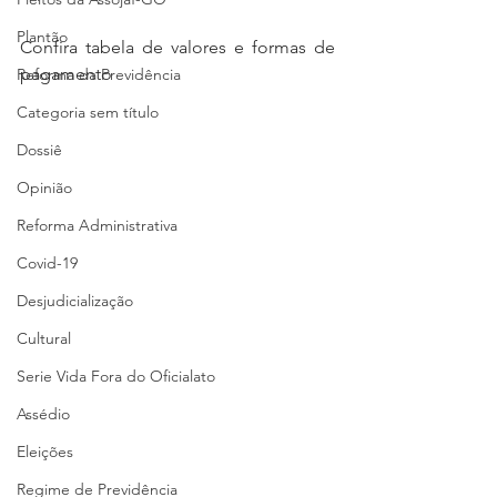
Plantão
Confira tabela de valores e formas de 
pagamento
Reforma da Previdência
Categoria sem título
Dossiê
Opinião
Reforma Administrativa
Covid-19
Desjudicialização
Cultural
Serie Vida Fora do Oficialato
Assédio
Eleições
Regime de Previdência