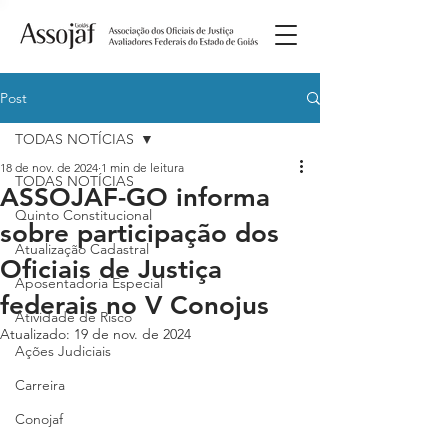
Post
TODAS NOTÍCIAS
18 de nov. de 2024
1 min de leitura
TODAS NOTÍCIAS
ASSOJAF-GO informa
Quinto Constitucional
sobre participação dos
Atualização Cadastral
Oficiais de Justiça
Aposentadoria Especial
federais no V Conojus
Atividade de Risco
Atualizado:
19 de nov. de 2024
Ações Judiciais
Carreira
Conojaf