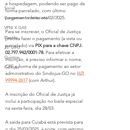
e hospedagem, podendo ser pago de 
Social
forma parcelado, com último 
pagamento feito até 02/2025.
Congresso Internacional
VPNI X GAE
Para se inscrever, o Oficial de Justiça 
Plantão
precisa fazer o pagamento (a vista ou 
parcelado) via 
PIX para a chave CNPJ: 
25º UIHJ
02.797.942/0001-78.
 Para efetivar a 
Quintos
inscrição, é preciso informar o nome, 
CPF e forma de pagamento ao setor 
Conojus
administrativo do Sindojus-GO no 
(62) 
99994-2617
 (com Arthur).
A inscrição do Oficial de Justça já 
inclui a participação no baile especial 
na sexta-feira, dia 28/03.
A saída para Cuiabá está prevista para 
o dia 25/03/2025, à noite, com retorno 