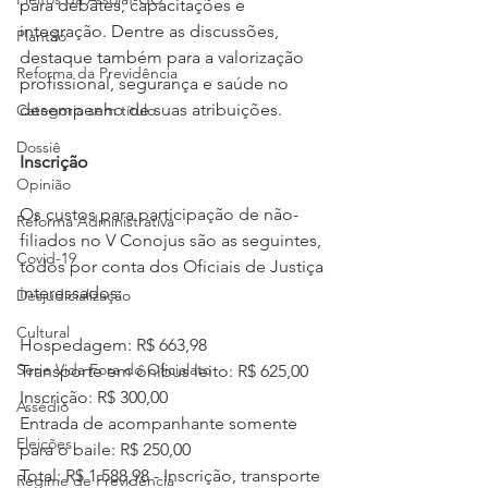
para debates, capacitações e 
integração. Dentre as discussões, 
Plantão
destaque também para a valorização 
Reforma da Previdência
profissional, segurança e saúde no 
desempenho de suas atribuições.
Categoria sem título
Dossiê
Inscrição
Opinião
Os custos para participação de não-
Reforma Administrativa
filiados no V Conojus são as seguintes, 
Covid-19
todos por conta dos Oficiais de Justiça 
interessados:
Desjudicialização
Cultural
Hospedagem: R$ 663,98
Serie Vida Fora do Oficialato
Transporte em ônibus leito: R$ 625,00
Inscrição: R$ 300,00
Assédio
Entrada de acompanhante somente 
Eleições
para o baile: R$ 250,00
Total: R$ 1.588,98 - Inscrição, transporte 
Regime de Previdência