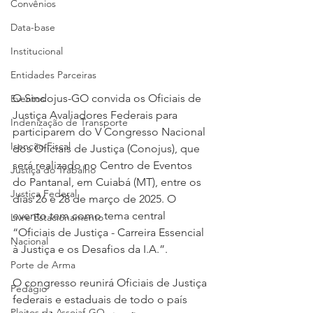
Convênios
Data-base
Institucional
Entidades Parceiras
O Sindojus-GO convida os Oficiais de 
Eventos
Justiça Avaliadores Federais para 
Indenização de Transporte
participarem do V Congresso Nacional 
Isenção Fiscal
dos Oficiais de Justiça (Conojus), que 
será realizado no Centro de Eventos 
Justiça do Trabalho
do Pantanal, em Cuiabá (MT), entre os 
Justiça Federal
dias 26 e 28 de março de 2025. O 
evento tem como tema central 
Livre Estacionamento
“Oficiais de Justiça - Carreira Essencial 
Nacional
à Justiça e os Desafios da I.A.”.
Porte de Arma
O congresso reunirá Oficiais de Justiça 
Pedágio
federais e estaduais de todo o país 
Pleitos da Assojaf-GO