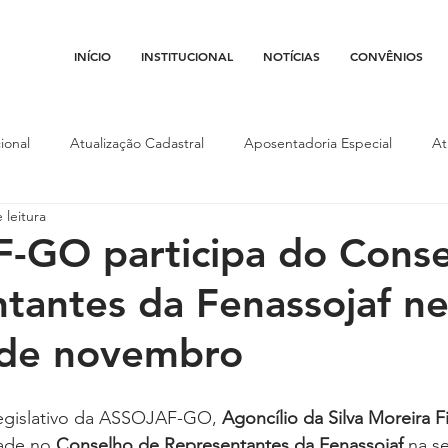
INÍCIO
INSTITUCIONAL
NOTÍCIAS
CONVÊNIOS
ional
Atualização Cadastral
Aposentadoria Especial
At
 leitura
Conojaf
Convênios
Data-base
Institucional
Entid
-GO participa do Conse
tantes da Fenassojaf ne
porte
Isenção Fiscal
Justiça do Trabalho
Justiça Federa
 de novembro
l
Porte de Arma
Pedágio
Pleitos da Assojaf-GO
P
Legislativo da ASSOJAF-GO, 
Agoncílio da Silva Moreira F
ade no 
Conselho de Representantes da Fenassojaf
 na se