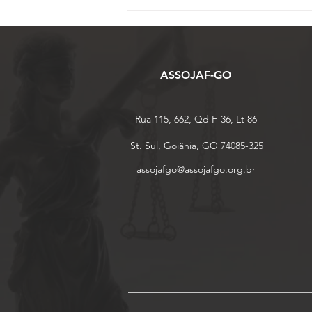
ASSOJAF-GO convoca
associados para Assembleia
do Sinjufego que vai eleger
representantes para
Plenária da Fenajufe
ASSOJAF-GO
Rua 115, 662, Qd F-36, Lt 86
St. Sul, Goiânia, GO 74085-325
assojafgo@assojafgo.org.br