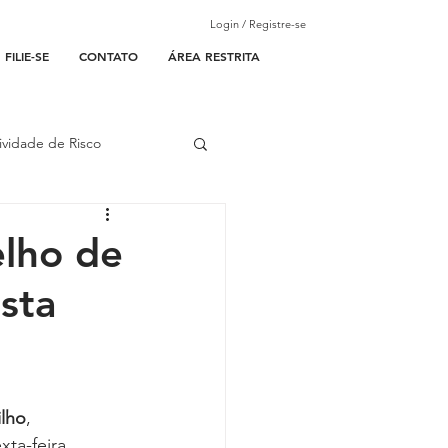
Login / Registre-se
FILIE-SE
CONTATO
ÁREA RESTRITA
ividade de Risco
ades Parceiras
lho de
sta
l
lantão
ilho
, 
xta-feira 