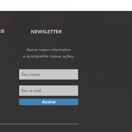
ssão Eleitoral abre
o para inscrição de
as à eleição da
ssojaf
IS
NEWSLETTER
Assine nosso informativo
e acompanhe nossas ações.
Assine