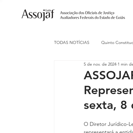
TODAS NOTÍCIAS
Quinto Constituc
5 de nov. de 2024
1 min de
Ações Judiciais
Carreira
ASSOJAF
Represen
Eventos
Indenização de Trans
sexta, 8
Livre Estacionamento
Naciona
O Diretor Jurídico-
representará a entid