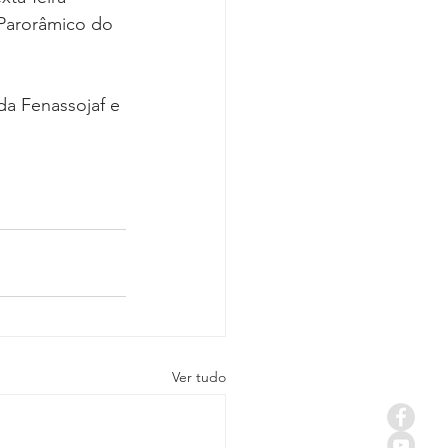
Covid-19
 Parorâmico do 
da Fenassojaf e 
Ver tudo