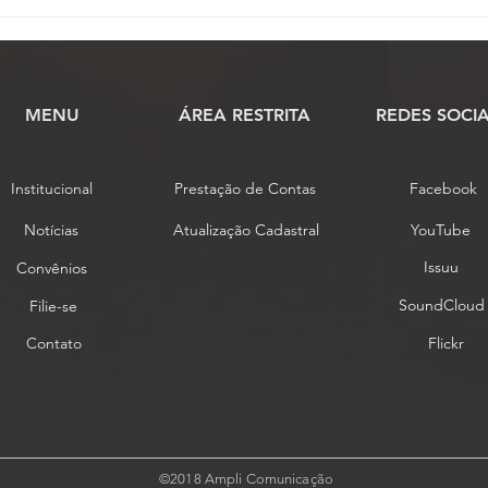
Prazo para inscrição para
Comi
eleição da Fenassojaf
praz
termina nesta quarta, (30)
chap
Fena
MENU
​ÁREA RESTRITA
REDES SOCIA
Institucional
Prestação de Contas
Facebook
Notícias
Atualização Cadastral
YouTube
Issuu
Convênios
SoundCloud
Filie-se
Contato
Flickr
©2018 Ampli Comunicação