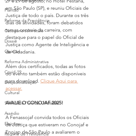
27 e 29 de agosto, no Hotel Pestana, 
em São Paulo (SP), e reuniu Oficiais de 
Plantão
Justiça de todo o país. Durante os três 
Reforma da Previdência
dias de atividades, foram debatidos 
temas centrais da carreira, com 
Categoria sem título
destaque para o papel do Oficial de 
Dossiê
Justiça como Agente de Inteligência e 
Opinião
de Cidadania.
Reforma Administrativa
Além dos certificados, todas as fotos 
Covid-19
do evento também estão disponíveis 
para download. 
Clique Aqui para 
Desjudicialização
acessar.
Cultural
AVALIE O CONOJAF 2025!
Serie Vida Fora do Oficialato
Assédio
A Fenassojaf convida todos os Oficiais 
Eleições
de Justiça que estiveram no Conojaf e 
Enojap de São Paulo a avaliarem o 
Regime de Previdência