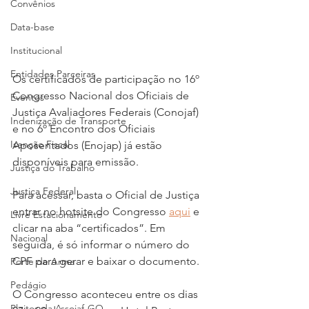
Convênios
Data-base
Institucional
Entidades Parceiras
Os certificados de participação no 16º 
Congresso Nacional dos Oficiais de 
Eventos
Justiça Avaliadores Federais (Conojaf) 
Indenização de Transporte
e no 6º Encontro dos Oficiais 
Isenção Fiscal
Aposentados (Enojap) já estão 
disponíveis para emissão.
Justiça do Trabalho
Justiça Federal
Para acessar, basta o Oficial de Justiça 
entrar no hotsite do Congresso 
aqui
 e 
Livre Estacionamento
clicar na aba “certificados”. Em 
Nacional
seguida, é só informar o número do 
CPF para gerar e baixar o documento.
Porte de Arma
Pedágio
O Congresso aconteceu entre os dias 
Pleitos da Assojaf-GO