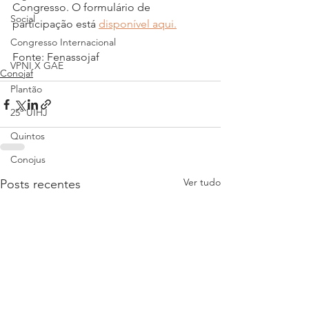
Congresso. O formulário de 
Social
participação está 
disponível aqui.
Congresso Internacional
Fonte: Fenassojaf
VPNI X GAE
Conojaf
Plantão
25º UIHJ
Quintos
Conojus
Ver tudo
Posts recentes