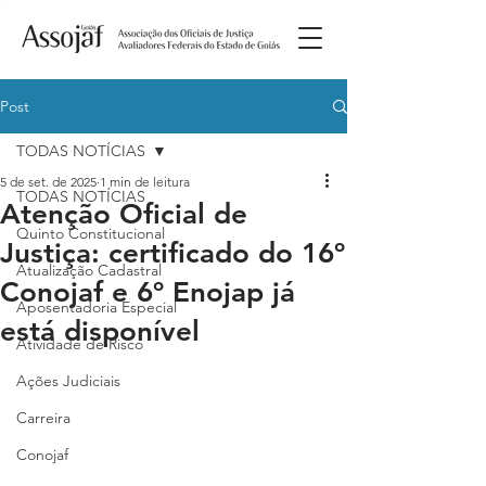
Post
TODAS NOTÍCIAS
5 de set. de 2025
1 min de leitura
TODAS NOTÍCIAS
Atenção Oficial de
Quinto Constitucional
Justiça: certificado do 16º
Atualização Cadastral
Conojaf e 6º Enojap já
Aposentadoria Especial
está disponível
Atividade de Risco
Ações Judiciais
Carreira
Conojaf