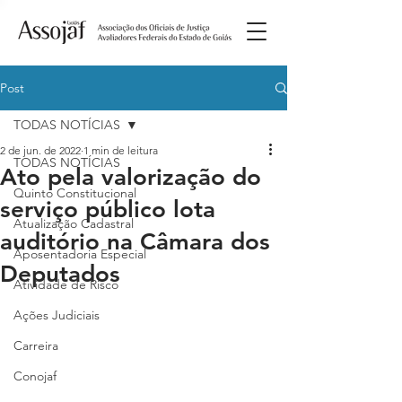
Post
TODAS NOTÍCIAS
2 de jun. de 2022
1 min de leitura
TODAS NOTÍCIAS
Ato pela valorização do
Quinto Constitucional
serviço público lota
Atualização Cadastral
auditório na Câmara dos
Aposentadoria Especial
Deputados
Atividade de Risco
Ações Judiciais
Carreira
Conojaf