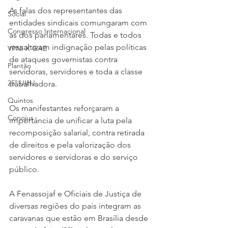
As falas dos representantes das 
Social
entidades sindicais comungaram com 
Congresso Internacional
as dos parlamentares. Todas e todos 
ressaltaram indignação pelas políticas 
VPNI X GAE
de ataques governistas contra 
Plantão
servidoras, servidores e toda a classe 
25º UIHJ
trabalhadora.
Quintos
Os manifestantes reforçaram a 
Conojus
importância de unificar a luta pela 
recomposição salarial, contra retirada 
de direitos e pela valorização dos 
servidores e servidoras e do serviço 
público.
A Fenassojaf e Oficiais de Justiça de 
diversas regiões do país integram as 
caravanas que estão em Brasília desde 