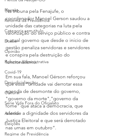
Plantão
Na tribuna pela Fenajufe, o 
coordenador Manoel Gerson saudou a 
Reforma da Previdência
unidade das categorias na luta pela 
Categoria sem título
valorização do serviço público e contra 
o atual governo que desde o início de 
Dossiê
gestão penaliza servidoras e servidores 
Opinião
e conspira pela destruição do 
Reforma Administrativa
funcionalismo.
Covid-19
Em sua fala, Manoel Gérson reforçou 
Desjudicialização
que essa “unidade vai derrotar essa 
agenda de desmonte do governo, 
Cultural
"governo da morte","governo da 
Serie Vida Fora do Oficialato
fome" que ataca a democracia, que 
ofende a dignidade dos servidores da 
Assédio
Justiça Eleitoral e que será derrotado 
Eleições
nas urnas em outubro”.
Regime de Previdência