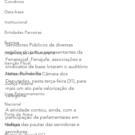
Convênios
Data-base
Institucional
Entidades Parceiras
Eventos
Servidores Públicos de diversas 
regiões do país e representantes da 
Indenização de Transporte
Fenassojaf, Fenajufe, associações e 
Isenção Fiscal
sindicatos de base lotaram o auditório 
Justiça do Trabalho
Nereu Ramos da Câmara dos 
Deputados, nesta terça-feira (31), para 
Justiça Federal
mais um ato pela valorização da 
Livre Estacionamento
categoria.
Nacional
A atividade contou, ainda, com a 
Porte de Arma
participação de parlamentares em 
defesa das pautas das servidoras e 
Pedágio
servidores.
Pleitos da Assojaf-GO