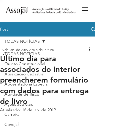
Post
TODAS NOTÍCIAS
15 de jan. de 2019
2 min de leitura
TODAS NOTÍCIAS
Último dia para
Quinto Constitucional
associados do interior
Atualização Cadastral
preencherem formulário
Aposentadoria Especial
com dados para entrega
Atividade de Risco
de livro
Ações Judiciais
Atualizado:
16 de jan. de 2019
Carreira
Conojaf