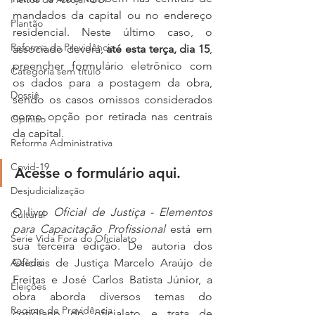
mandados da capital ou no endereço 
Plantão
residencial. Neste último caso, o 
Reforma da Previdência
associado deverá, 
até esta terça, dia 15
, 
preencher formulário eletrônico com 
Categoria sem título
os dados para a postagem da obra, 
Dossiê
sendo os casos omissos considerados 
como opção por retirada nas centrais 
Opinião
da capital.
Reforma Administrativa
Covid-19
Acesse o formulário aqui.
Desjudicialização
O livro 
Oficial de Justiça - Elementos 
Cultural
para Capacitação Profissional 
está em 
Serie Vida Fora do Oficialato
sua terceira edição. De autoria dos 
Assédio
Oficiais de Justiça Marcelo Araújo de 
Freitas e José Carlos Batista Júnior, a 
Eleições
obra aborda diversos temas do 
Regime de Previdência
cotidiano do oficialato e trata de 