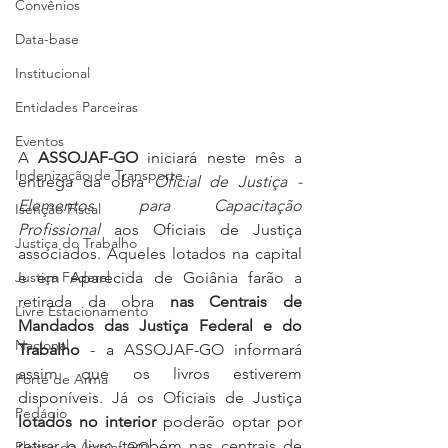
Convênios
Data-base
Institucional
Entidades Parceiras
Eventos
A 
ASSOJAF-GO
 iniciará neste mês a 
Indenização de Transporte
entrega da obra 
Oficial de Justiça - 
Elementos para Capacitação 
Isenção Fiscal
Profissional 
aos Oficiais de Justiça 
Justiça do Trabalho
associados. Aqueles lotados na capital 
Justiça Federal
e em Aparecida de Goiânia farão a 
retirada da obra 
nas Centrais de 
Livre Estacionamento
Mandados das Justiça Federal e do 
Nacional
Trabalho
 - a ASSOJAF-GO informará 
assim que os livros estiverem 
Porte de Arma
disponíveis. Já os Oficiais de Justiça 
Pedágio
lotados no interior
 poderão optar por 
retirar o livro também nas centrais de 
Pleitos da Assojaf-GO