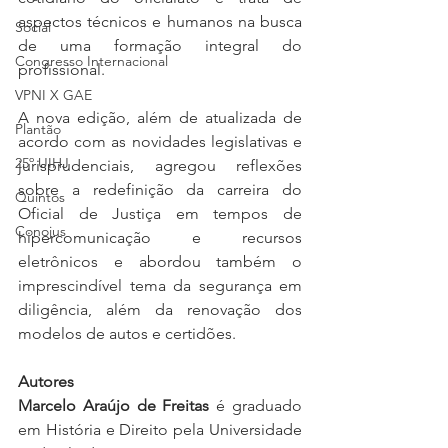
aspectos técnicos e humanos na busca 
Social
de uma formação integral do 
Congresso Internacional
profissional.
VPNI X GAE
A nova edição, além de atualizada de 
Plantão
acordo com as novidades legislativas e 
25º UIHJ
jurisprudenciais, agregou reflexões 
sobre a redefinição da carreira do 
Quintos
Oficial de Justiça em tempos de 
Conojus
hipercomunicação e recursos 
eletrônicos e abordou também o 
imprescindível tema da segurança em 
diligência, além da renovação dos 
modelos de autos e certidões.
Autores
Marcelo Araújo de Freitas
 é graduado 
em História e Direito pela Universidade 