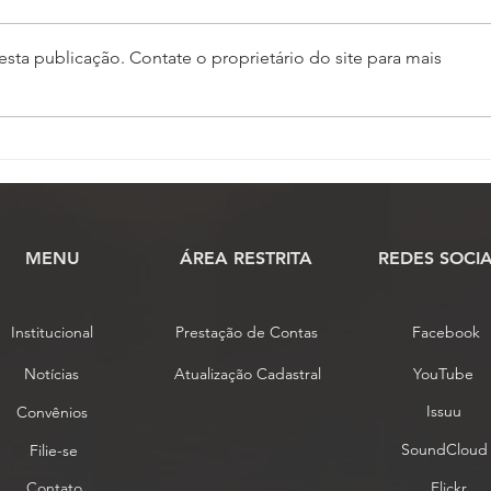
sta publicação. Contate o proprietário do site para mais
Conselho de Representantes
Comi
conclui análise das
praz
propostas de alteração do
cien
estatuto da Fenassojaf
MENU
​ÁREA RESTRITA
REDES SOCIA
Institucional
Prestação de Contas
Facebook
Notícias
Atualização Cadastral
YouTube
Issuu
Convênios
SoundCloud
Filie-se
Contato
Flickr