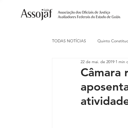
TODAS NOTÍCIAS
Quinto Constituc
22 de mai. de 2019
1 min d
Ações Judiciais
Carreira
Câmara r
aposenta
Eventos
Indenização de Trans
atividade
Livre Estacionamento
Naciona