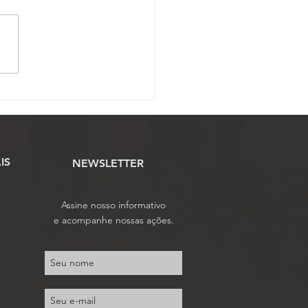
ssão Científica abre
o para envio de artigos
tíficos ao 17º Conojaf
IS
NEWSLETTER
Assine nosso informativo
e acompanhe nossas ações.