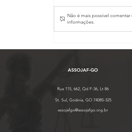
Não é mais possível comentar e
informações.
Inscrições para o 17º
Conojaf e 7º Enojap são
prorrogadas até 13 de
agosto
ASSOJAF-GO
Rua 115, 662, Qd F-36, Lt 86
St. Sul, Goiânia, GO 74085-325
assojafgo@assojafgo.org.br