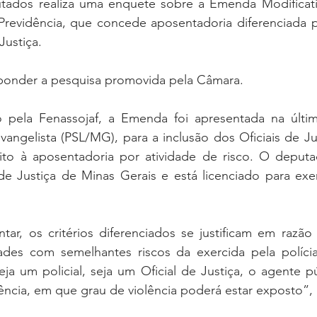
ados realiza uma enquete sobre a Emenda Modificativ
revidência, que concede aposentadoria diferenciada po
Justiça.
ponder a pesquisa promovida pela Câmara.
 pela Fenassojaf, a Emenda foi apresentada na últi
angelista (PSL/MG), para a inclusão dos Oficiais de Jus
ito à aposentadoria por atividade de risco. O deputad
 de Justiça de Minas Gerais e está licenciado para exe
ar, os critérios diferenciados se justificam em razão 
dades com semelhantes riscos da exercida pela polícia 
ja um policial, seja um Oficial de Justiça, o agente p
ência, em que grau de violência poderá estar exposto”, 