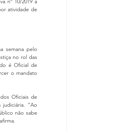
a nº 10/2019 à 
r atividade de 
ma semana pelo 
tiça no rol das 
o é Oficial de 
rcer o mandato 
dos Oficiais de 
judiciária. “Ao 
úblico não sabe 
afirma. 