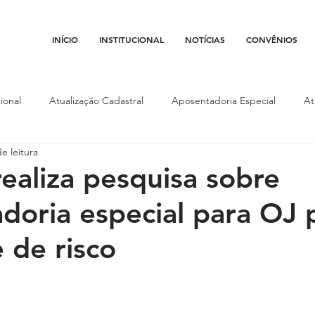
INÍCIO
INSTITUCIONAL
NOTÍCIAS
CONVÊNIOS
ional
Atualização Cadastral
Aposentadoria Especial
At
e leitura
Conojaf
Convênios
Data-base
Institucional
Entid
ealiza pesquisa sobre
doria especial para OJ 
porte
Isenção Fiscal
Justiça do Trabalho
Justiça Federa
 de risco
l
Porte de Arma
Pedágio
Pleitos da Assojaf-GO
P