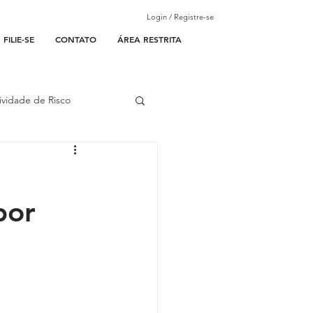
Login / Registre-se
FILIE-SE
CONTATO
ÁREA RESTRITA
ividade de Risco
ades Parceiras
por
l
lantão