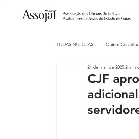
TODAS NOTÍCIAS
Quinto Constituc
21 de mai. de 2025
2 min d
Ações Judiciais
Carreira
CJF apro
adiciona
Eventos
Indenização de Trans
servidor
Livre Estacionamento
Naciona