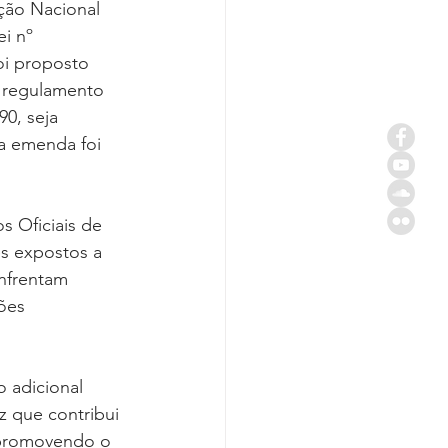
ção Nacional 
i nº 
foi proposto 
 regulamento 
0, seja 
a emenda foi 
s Oficiais de 
es expostos a 
nfrentam 
ões 
 adicional 
 que contribui 
, promovendo o 