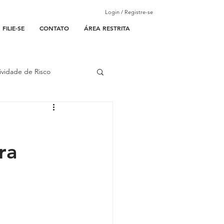
Login / Registre-se
FILIE-SE
CONTATO
ÁREA RESTRITA
ividade de Risco
ades Parceiras
ra
l
lantão