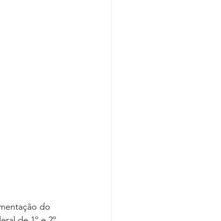
Covid-19
lamentação do 
ral de 1º e 2º 