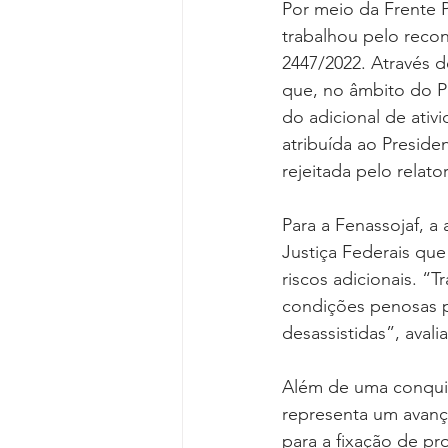
Por meio da Frente P
trabalhou pelo reco
2447/2022. Através 
que, no âmbito do P
do adicional de ativ
atribuída ao Preside
rejeitada pelo relat
Para a Fenassojaf, a
Justiça Federais que
riscos adicionais. “
condições penosas p
desassistidas”, avali
Além de uma conquist
representa um avanç
para a fixação de pr