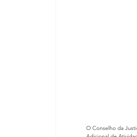
Reforma da Previdência
Categ
Desjudicialização
Cultural
O Conselho da Justiç
Adicional de Ativida