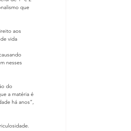
onalismo que 
reito aos 
de vida 
 
 causando 
uam nesses 
ão do 
ue a matéria é 
dade há anos”, 
riculosidade. 