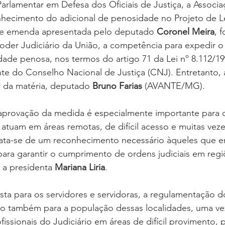
arlamentar em Defesa dos Oficiais de Justiça, a Associa
nhecimento do adicional de penosidade no Projeto de Le
de emenda apresentada pelo deputado 
Coronel Meira
, 
oder Judiciário da União, a competência para expedir o
idade penosa, nos termos do artigo 71 da Lei nº 8.112/199
nte do Conselho Nacional de Justiça (CNJ). Entretanto, 
or da matéria, deputado 
Bruno Farias
 (AVANTE/MG).
 aprovação da medida é especialmente importante para o
 atuam em áreas remotas, de difícil acesso e muitas vez
Trata-se de um reconhecimento necessário àqueles que e
ara garantir o cumprimento de ordens judiciais em regi
a a presidenta 
Mariana Liria
.
a para os servidores e servidoras, a regulamentação do
o também para a população dessas localidades, uma vez
ofissionais do Judiciário em áreas de difícil provimento