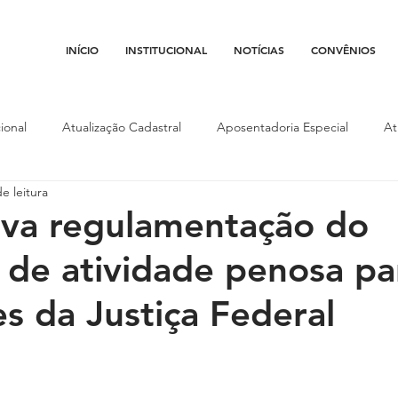
INÍCIO
INSTITUCIONAL
NOTÍCIAS
CONVÊNIOS
ional
Atualização Cadastral
Aposentadoria Especial
At
e leitura
Conojaf
Convênios
Data-base
Institucional
Entid
va regulamentação do
l de atividade penosa pa
porte
Isenção Fiscal
Justiça do Trabalho
Justiça Federa
es da Justiça Federal
l
Porte de Arma
Pedágio
Pleitos da Assojaf-GO
P