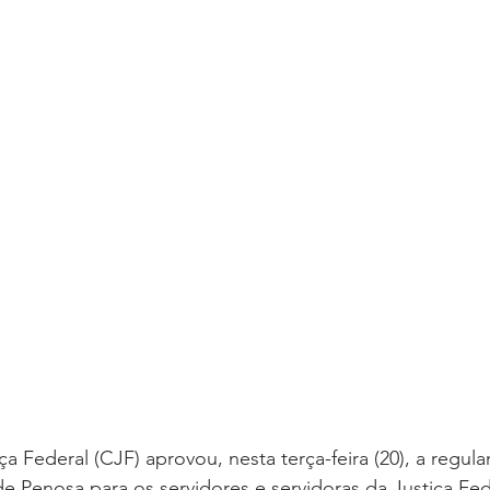
oria sem título
Dossiê
Opinião
Reforma Administrativa
a Federal (CJF) aprovou, nesta terça-feira (20), a regu
de Penosa para os servidores e servidoras da Justiça Fede