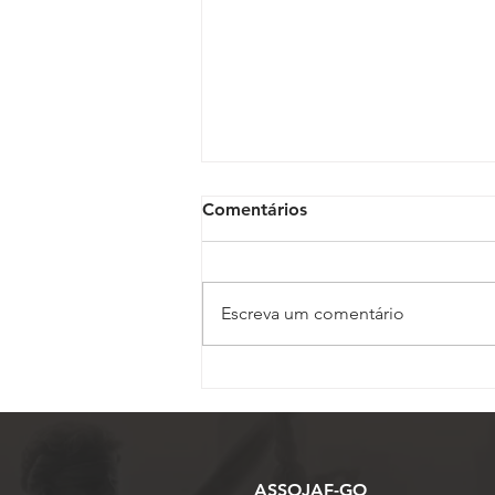
Comentários
Escreva um comentário
Polícia Judicial reforça
apoio a oficiais de Justiça
em diligências de maior
risco no Judiciário
Trabalhista
ASSOJAF-GO