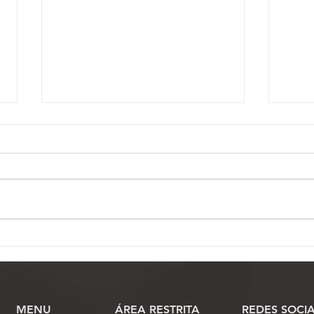
Homem arremessa blocos
Fena
de concreto em Oficial de
de J
Justiça durante
naci
cumprimento de mandado
Veto
no interior de SP
MENU
​ÁREA RESTRITA
REDES SOCIA