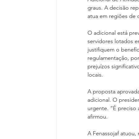
graus. A decisão rep
atua em regiões de 
O adicional está prev
servidores lotados e
justifiquem o benefí
regulamentação, por 
prejuízos significat
locais.
A proposta aprovada
adicional. O preside
urgente. “É preciso 
afirmou.
A Fenassojaf atuou, 