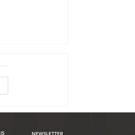
ssojaf convoca Oficiais
ustiça para mobilização
onal pela derrubada do
 12
IS
NEWSLETTER