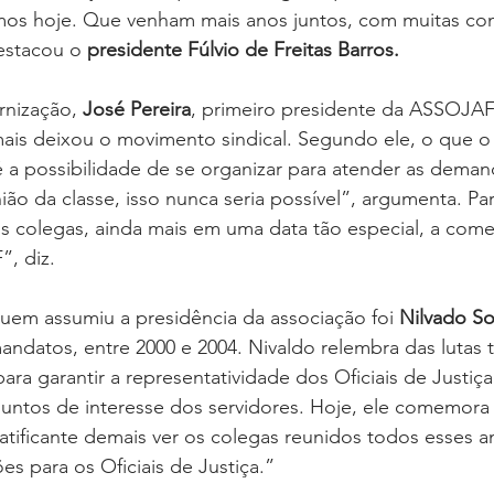
emos hoje. Que venham mais anos juntos, com muitas con
estacou o 
presidente Fúlvio de Freitas Barros.
rnização, 
José Pereira
, primeiro presidente da ASSOJAF
ais deixou o movimento sindical. Segundo ele, o que o 
 a possibilidade de se organizar para atender as deman
ião da classe, isso nunca seria possível”, argumenta. Pa
 os colegas, ainda mais em uma data tão especial, a co
, diz.
uem assumiu a presidência da associação foi 
Nilvado So
andatos, entre 2000 e 2004. Nivaldo relembra das lutas 
ara garantir a representatividade dos Oficiais de Justiça
ntos de interesse dos servidores. Hoje, ele comemora a
ificante demais ver os colegas reunidos todos esses 
s para os Oficiais de Justiça.”