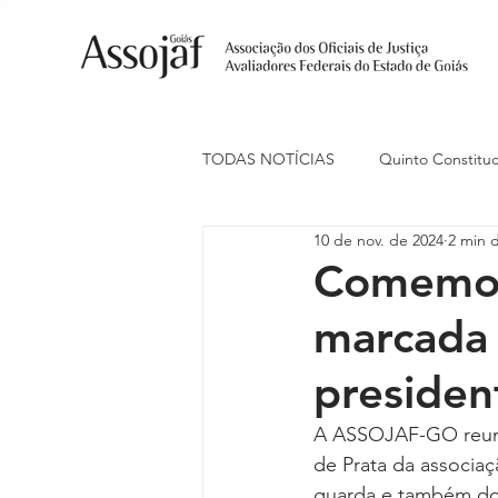
TODAS NOTÍCIAS
Quinto Constituc
10 de nov. de 2024
2 min d
Ações Judiciais
Carreira
Comemora
marcada
Eventos
Indenização de Trans
preside
Livre Estacionamento
Naciona
A ASSOJAF-GO reuni
de Prata da associaç
guarda e também dos 