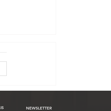
ramação da 1ª jornada
órum Latino-Americano
aca inovação,
eração e valorização
Oficiais de Justiça
IS
NEWSLETTER