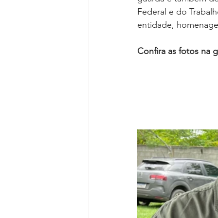
Reforma da Previdência
Categ
Federal e do Trabal
entidade, homenagead
Desjudicialização
Cultural
Confira as fotos na g