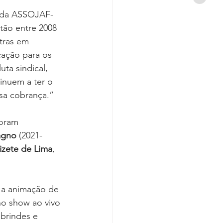
a da ASSOJAF-
ão entre 2008 
tras em 
cação para os 
ta sindical, 
inuem a ter o 
ssa cobrança.”
oram 
agno
 (2021-
izete de Lima
, 
 a animação de 
no show ao vivo 
brindes e 