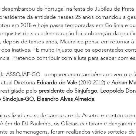
 desembarcou de Portugal na festa do Jubileu de Prat
presidente da entidade nesses 25 anos comandou a gest
entou em 2018 e hoje passa temporadas em Goiânia e ou
nquistas de sua administração foi a obtenção da gratifi
E, depois de tantos anos, Mauralice pensa em retornar à lu
dos inativos. “É muito injusto que os aposentados cont
cia. Pretendo contribuir com a luta para acabar com e
 da ASSOJAF-GO, compareceram também ao evento e f
tual Diretoria 
Eduardo do Vale
 (2010-2012) e 
Adrian M
prestigiado pelo 
presidente do Sinjufego, Leopoldo Don
o Sindojus-GO, Eleandro Alves Almeida
.
oi realizada na sede campestre da Assetre e contou com
 Além do DJ Paulinho, os Oficiais cantaram e dançaram 
te as homenagens, foram realizados vários sorteios de 