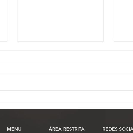
Comissão Científica abre
Prog
prazo para envio de artigos
do F
científicos ao 17º Conojaf
dest
coop
dos 
MENU
​ÁREA RESTRITA
REDES SOCIA