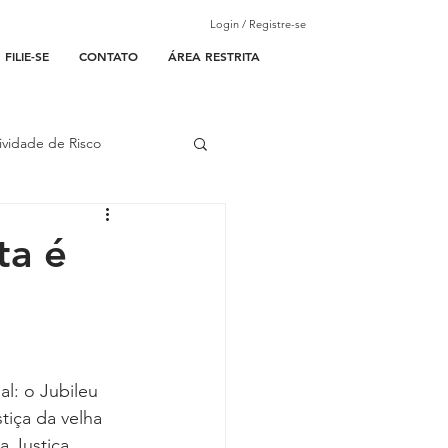
Login / Registre-se
FILIE-SE
CONTATO
ÁREA RESTRITA
ividade de Risco
ades Parceiras
ta é
l
lantão
: o Jubileu 
tiça da velha 
 Justiça 