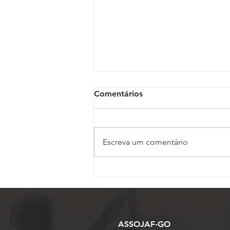
Comentários
Escreva um comentário
Inscrições para o 17º
Conojaf e 7º Enojap são
prorrogadas até 13 de
agosto
ASSOJAF-GO