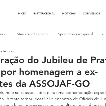
INÍCIO
INSTITUCIONAL
NOTÍCIAS
CONVÊNIOS
ional
Atualização Cadastral
Aposentadoria Especial
At
e leitura
Conojaf
Convênios
Data-base
Institucional
Entid
ção do Jubileu de Pra
 por homenagem a ex-
porte
Isenção Fiscal
Justiça do Trabalho
Justiça Federa
ntes da ASSOJAF-GO
l
Porte de Arma
Pedágio
Pleitos da Assojaf-GO
P
u hoje seus associados para uma comemoração especial
ão. A festa tornou possível o encontro de Oficiais de Jus
servidores que ingressaram por último nos Tribunais da