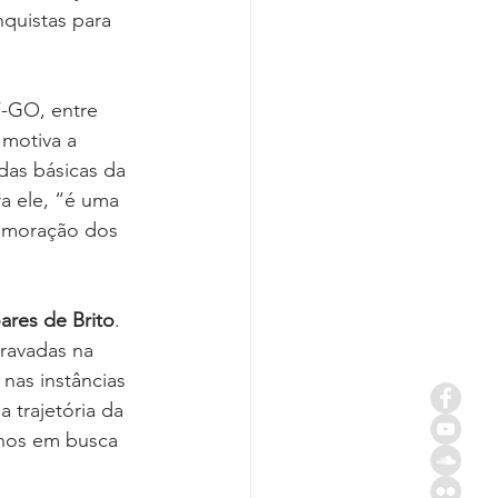
quistas para 
-GO, entre 
motiva a 
das básicas da 
ra ele, “é uma 
memoração dos 
ares de Brito
. 
travadas na 
 nas instâncias 
 trajetória da 
anos em busca 