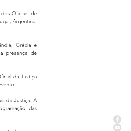
os Oficiais de 
gal, Argentina, 
ndia, Grécia e 
a presença de 
cial da Justiça 
evento. 
s de Justiça. A 
ogramação das 