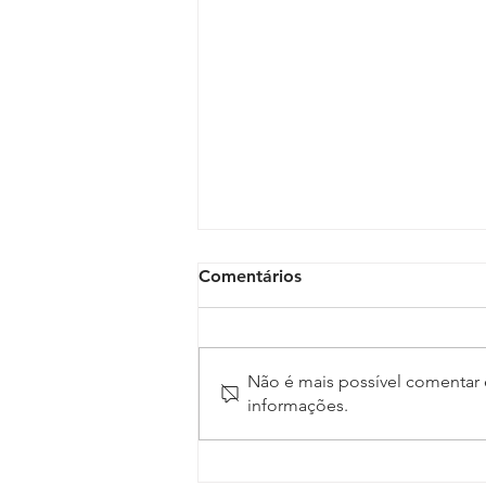
Comentários
Não é mais possível comentar e
informações.
Inscrições para o 17º
Conojaf e 7º Enojap são