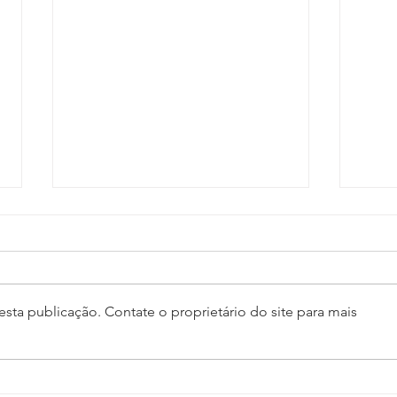
sta publicação. Contate o proprietário do site para mais
Comissão Científica abre
Prog
prazo para envio de artigos
do F