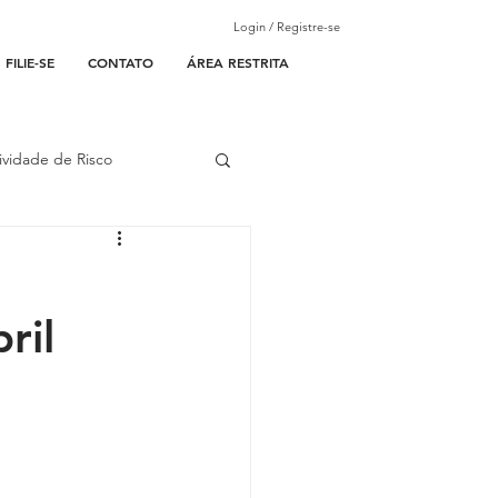
Login / Registre-se
FILIE-SE
CONTATO
ÁREA RESTRITA
ividade de Risco
ades Parceiras
ril
l
lantão