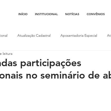
INÍCIO
INSTITUCIONAL
NOTÍCIAS
CONVÊNIOS
ional
Atualização Cadastral
Aposentadoria Especial
At
e leitura
Conojaf
Convênios
Data-base
Institucional
Entid
das participações
onais no seminário de ab
porte
Isenção Fiscal
Justiça do Trabalho
Justiça Federa
l
Porte de Arma
Pedágio
Pleitos da Assojaf-GO
P