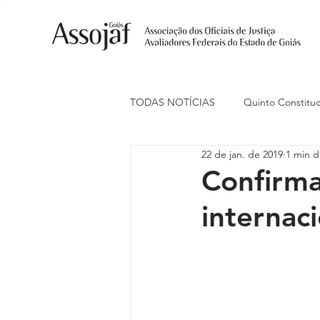
TODAS NOTÍCIAS
Quinto Constituc
22 de jan. de 2019
1 min d
Ações Judiciais
Carreira
Confirma
internaci
Eventos
Indenização de Trans
Livre Estacionamento
Naciona