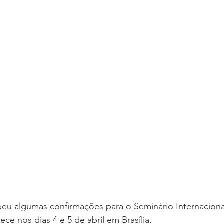
oria sem título
Dossiê
Opinião
Reforma Administrativa
beu algumas confirmações para o Seminário Internacional
ce nos dias 4 e 5 de abril em Brasília.