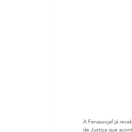
Reforma da Previdência
Categ
Desjudicialização
Cultural
A Fenassojaf já rece
de Justiça que aconte