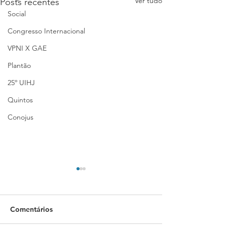
Ver tudo
Posts recentes
Social
Congresso Internacional
VPNI X GAE
Plantão
25º UIHJ
Quintos
Conojus
Comentários