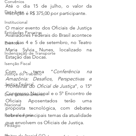
Convênios
Até o dia 15 de julho, o valor da 
Data-base
inscrição é R$ 375,00 por participante.
Institucional
O maior evento dos Oficiais de Justiça 
Entidades Parceiras
Avaliadores Federais do Brasil acontece 
nos dias 4 e 5 de setembro, no Teatro 
Eventos
Maria Sylvia Nunes, localizado na 
Indenização de Transporte
Estação das Docas.
Isenção Fiscal
Com o tema “
Conferência na 
Justiça do Trabalho
Amazônia: Desafios, Perspectivas e 
Justiça Federal
Fronteiras do Oficial de Justiça
”, o 15º 
Congresso Nacional e o 5º Encontro de 
Livre Estacionamento
Oficiais Aposentados terão uma 
Nacional
proposta tecnológica, com debates 
Porte de Arma
sobre os principais temas da atualidade 
que envolvem os Oficiais de Justiça.
Pedágio
Pleitos da Assojaf-GO