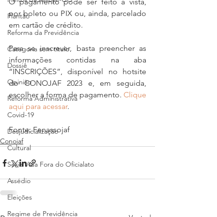
O pagamento pode ser feito à vista, 
por boleto ou PIX ou, ainda, parcelado 
Plantão
em cartão de crédito.
Reforma da Previdência
Para se inscrever, basta preencher as 
Categoria sem título
informações contidas na aba 
Dossiê
“INSCRIÇÕES”, disponível no hotsite 
Opinião
do CONOJAF 2023 e, em seguida, 
escolher a forma de pagamento. 
Clique 
Reforma Administrativa
aqui para acessar
.
Covid-19
Fonte: Fenassojaf
Desjudicialização
Conojaf
Cultural
Serie Vida Fora do Oficialato
Assédio
Eleições
Regime de Previdência