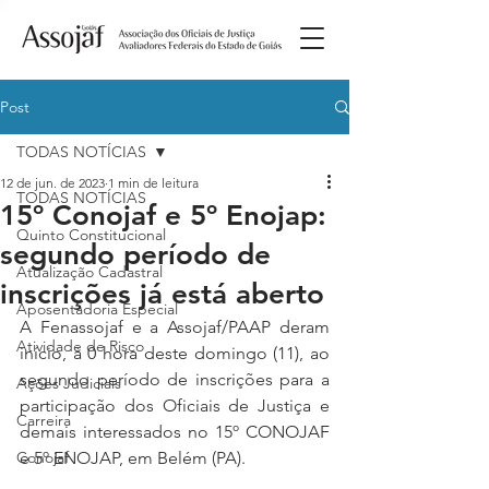
Post
TODAS NOTÍCIAS
12 de jun. de 2023
1 min de leitura
TODAS NOTÍCIAS
15º Conojaf e 5º Enojap:
Quinto Constitucional
segundo período de
Atualização Cadastral
inscrições já está aberto
Aposentadoria Especial
A Fenassojaf e a Assojaf/PAAP deram 
Atividade de Risco
início, à 0 hora deste domingo (11), ao 
segundo período de inscrições para a 
Ações Judiciais
participação dos Oficiais de Justiça e 
Carreira
demais interessados no 15º CONOJAF 
Conojaf
e 5º ENOJAP, em Belém (PA).