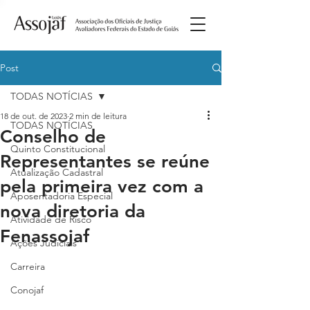
Post
TODAS NOTÍCIAS
18 de out. de 2023
2 min de leitura
TODAS NOTÍCIAS
Conselho de
Quinto Constitucional
Representantes se reúne
Atualização Cadastral
pela primeira vez com a
Aposentadoria Especial
nova diretoria da
Atividade de Risco
Fenassojaf
Ações Judiciais
Carreira
Conojaf