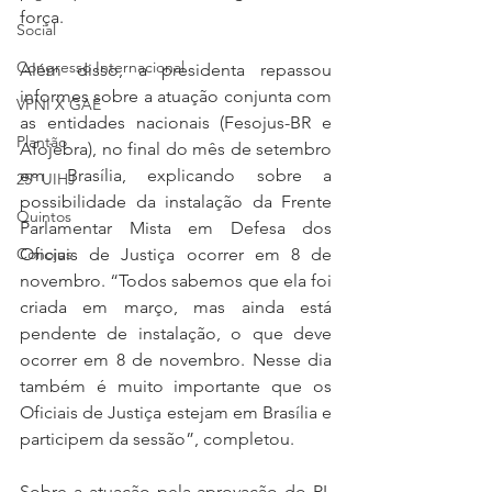
força.
Social
Congresso Internacional
Além disso, a presidenta repassou 
informes sobre a atuação conjunta com 
VPNI X GAE
as entidades nacionais (Fesojus-BR e 
Plantão
Afojebra), no final do mês de setembro 
em Brasília, explicando sobre a 
25º UIHJ
possibilidade da instalação da Frente 
Quintos
Parlamentar Mista em Defesa dos 
Oficiais de Justiça ocorrer em 8 de 
Conojus
novembro. “Todos sabemos que ela foi 
criada em março, mas ainda está 
pendente de instalação, o que deve 
ocorrer em 8 de novembro. Nesse dia 
também é muito importante que os 
Oficiais de Justiça estejam em Brasília e 
participem da sessão”, completou.
Sobre a atuação pela aprovação do PL 