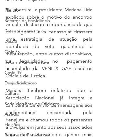
Na abertura, a presidenta Mariana Liria 
Plantão
explicou sobre o motivo do encontro 
Reforma da Previdência
virtual e destacou a importância de que 
Categoria sem título
os dirigentes e a Fenassojaf tirassem 
uma estratégia de atuação pela 
Dossiê
derrubada do veto, garantindo a 
Opinião
manutenção, entre outros dispositivos, 
da legalidade no pagamento 
Reforma Administrativa
acumulado da VPNI X GAE para os 
Covid-19
Oficiais de Justiça.
Desjudicialização
Mariana também enfatizou que a 
Cultural
Associação Nacional já integra a 
Serie Vida Fora do Oficialato
campanha de envio de mensagens aos 
parlamentares encampada pela 
Assédio
Fenajufe e chamou todos os presentes 
Eleições
a divulgarem junto aos seus associados 
para que o movimento ganhe mais 
Regime de Previdência