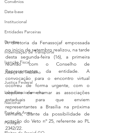
Convênios
Data-base
Institucional
Entidades Parceiras
Eventos
A diretoria da Fenassojaf empossada 
no início de setembro realizou, na tarde 
Indenização de Transporte
desta segunda-feira (16), a primeira 
Isenção Fiscal
reunião com o Conselho de 
Representantes da entidade. A 
Justiça do Trabalho
convocação para o encontro virtual 
Justiça Federal
ocorreu de forma urgente, com o 
objetivo de chamar as associações 
Livre Estacionamento
estaduais para que enviem 
Nacional
representantes a Brasília na próxima 
Porte de Arma
semana, diante da possibilidade de 
votação do Veto nº 25, referente ao PL 
Pedágio
2342/22.
Pleitos da Assojaf-GO