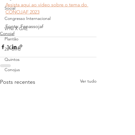
Assista aqui ao vídeo sobre o tema do 
Social
CONOJAF 2023
Congresso Internacional
Fonte: Fenassojaf
VPNI X GAE
Conojaf
Plantão
25º UIHJ
Quintos
Conojus
Ver tudo
Posts recentes