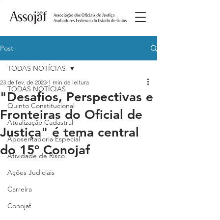
Post
TODAS NOTÍCIAS
23 de fev. de 2023
1 min de leitura
TODAS NOTÍCIAS
"Desafios, Perspectivas e
Quinto Constitucional
Fronteiras do Oficial de
Atualização Cadastral
Justiça" é tema central
Aposentadoria Especial
do 15º Conojaf
Atividade de Risco
Ações Judiciais
Carreira
Conojaf