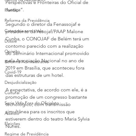
Perspectivas e Fronteiras do Oficial de 
Justiça”.
Plantão
Reforma da Previdência
Segundo o diretor da Fenassojaf e 
Categoria sem título
presidente da Assojaf/PAAP Malone 
Cunha, o CONOJAF de Belém terá um 
Dossiê
contorno parecido com a realização 
Opinião
do Seminário Internacional promovido 
pela Associação Nacional no ano de 
Reforma Administrativa
2019 em Brasília, que aconteceu fora 
Covid-19
das estruturas de um hotel.
Desjudicialização
A expectativa, de acordo com ele, é a 
Cultural
promoção de um congresso bastante 
Serie Vida Fora do Oficialato
tecnológico, com transmissão 
simultânea para os inscritos que 
Assédio
estiverem dentro do teatro Maria Sylvia 
Eleições
Nunes.
Regime de Previdência