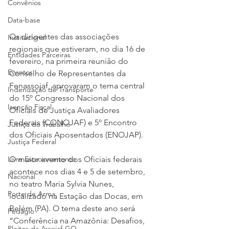
Convênios
Data-base
Os dirigentes das associações 
Institucional
regionais que estiveram, no dia 16 de 
Entidades Parceiras
fevereiro, na primeira reunião do 
Eventos
Conselho de Representantes da 
Fenassojaf, aprovaram o tema central 
Indenização de Transporte
do 15º Congresso Nacional dos 
Isenção Fiscal
Oficiais de Justiça Avaliadores 
Federais (CONOJAF) e 5º Encontro 
Justiça do Trabalho
dos Oficiais Aposentados (ENOJAP).
Justiça Federal
O maior evento dos Oficiais federais 
Livre Estacionamento
acontece nos dias 4 e 5 de setembro, 
Nacional
no teatro Maria Sylvia Nunes, 
Porte de Arma
localizado na Estação das Docas, em 
Belém (PA). O tema deste ano será 
Pedágio
“Conferência na Amazônia: Desafios, 
Pleitos da Assojaf-GO