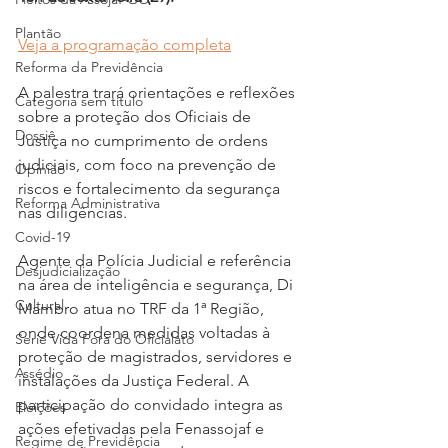
Plantão
Veja a programação completa
Reforma da Previdência
A palestra trará orientações e reflexões 
Categoria sem título
sobre a proteção dos Oficiais de 
Dossiê
Justiça no cumprimento de ordens 
judiciais, com foco na prevenção de 
Opinião
riscos e fortalecimento da segurança 
Reforma Administrativa
nas diligências.
Covid-19
Agente da Polícia Judicial e referência 
Desjudicialização
na área de inteligência e segurança, Di 
Cultural
Mambro atua no TRF da 1ª Região, 
onde coordena medidas voltadas à 
Serie Vida Fora do Oficialato
proteção de magistrados, servidores e 
Assédio
instalações da Justiça Federal. A 
participação do convidado integra as 
Eleições
ações efetivadas pela Fenassojaf e 
Regime de Previdência