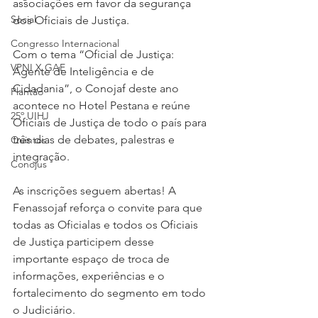
associações em favor da segurança 
Social
dos Oficiais de Justiça.
Congresso Internacional
Com o tema “Oficial de Justiça: 
VPNI X GAE
Agente de Inteligência e de 
Cidadania”, o Conojaf deste ano 
Plantão
acontece no Hotel Pestana e reúne 
25º UIHJ
Oficiais de Justiça de todo o país para 
três dias de debates, palestras e 
Quintos
integração.
Conojus
As inscrições seguem abertas! A 
Fenassojaf reforça o convite para que 
todas as Oficialas e todos os Oficiais 
de Justiça participem desse 
importante espaço de troca de 
informações, experiências e o 
fortalecimento do segmento em todo 
o Judiciário.