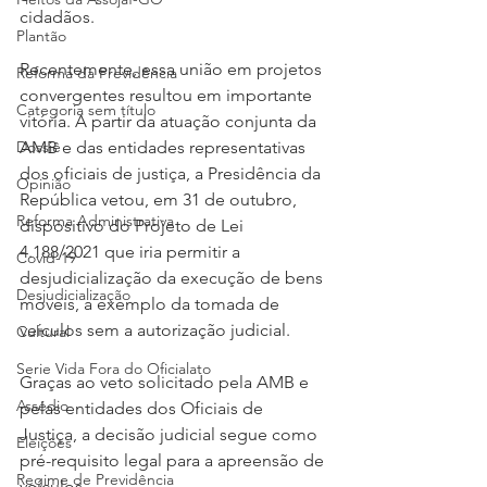
cidadãos.
Plantão
Recentemente, essa união em projetos 
Reforma da Previdência
convergentes resultou em importante 
Categoria sem título
vitória. A partir da atuação conjunta da 
AMB e das entidades representativas 
Dossiê
dos oficiais de justiça, a Presidência da 
Opinião
República vetou, em 31 de outubro, 
Reforma Administrativa
dispositivo do Projeto de Lei 
4.188/2021 que iria permitir a 
Covid-19
desjudicialização da execução de bens 
Desjudicialização
móveis, a exemplo da tomada de 
veículos sem a autorização judicial.
Cultural
Serie Vida Fora do Oficialato
Graças ao veto solicitado pela AMB e 
Assédio
pelas entidades dos Oficiais de 
Justiça, a decisão judicial segue como 
Eleições
pré-requisito legal para a apreensão de 
Regime de Previdência
veículos.