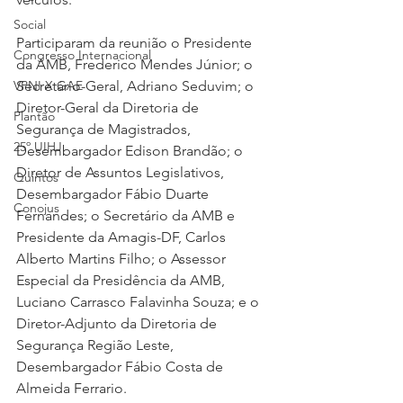
Social
Participaram da reunião o Presidente 
Congresso Internacional
da AMB, Frederico Mendes Júnior; o 
Secretário-Geral, Adriano Seduvim; o 
VPNI X GAE
Diretor-Geral da Diretoria de 
Plantão
Segurança de Magistrados, 
25º UIHJ
Desembargador Edison Brandão; o 
Diretor de Assuntos Legislativos, 
Quintos
Desembargador Fábio Duarte 
Conojus
Fernandes; o Secretário da AMB e 
Presidente da Amagis-DF, Carlos 
Alberto Martins Filho; o Assessor 
Especial da Presidência da AMB, 
Luciano Carrasco Falavinha Souza; e o 
Diretor-Adjunto da Diretoria de 
Segurança Região Leste, 
Desembargador Fábio Costa de 
Almeida Ferrario.