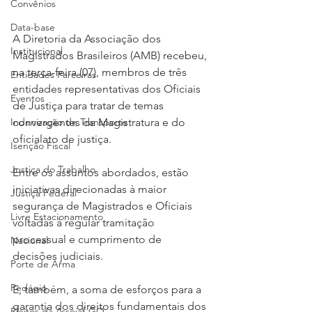
Convênios
Data-base
A Diretoria da Associação dos 
Institucional
Magistrados Brasileiros (AMB) recebeu, 
na terça-feira (07), membros de três 
Entidades Parceiras
entidades representativas dos Oficiais 
Eventos
de Justiça para tratar de temas 
convergentes da Magistratura e do 
Indenização de Transporte
oficialato de justiça.
Isenção Fiscal
Justiça do Trabalho
Entre os assuntos abordados, estão 
iniciativas direcionadas à maior 
Justiça Federal
segurança de Magistrados e Oficiais 
Livre Estacionamento
voltadas à regular tramitação 
processual e cumprimento de 
Nacional
decisões judiciais.
Porte de Arma
Pedágio
E, também, a soma de esforços para a 
garantia dos direitos fundamentais dos 
Pleitos da Assojaf-GO