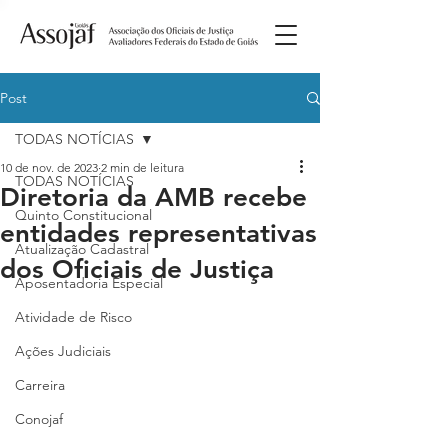
Post
TODAS NOTÍCIAS
10 de nov. de 2023
2 min de leitura
TODAS NOTÍCIAS
Diretoria da AMB recebe
Quinto Constitucional
entidades representativas
Atualização Cadastral
dos Oficiais de Justiça
Aposentadoria Especial
Atividade de Risco
Ações Judiciais
Carreira
Conojaf