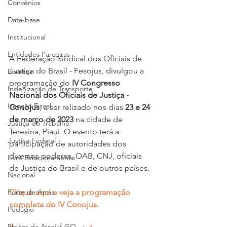
Convênios
Data-base
Institucional
Entidades Parceiras
A Federação Sindical dos Oficiais de 
Justiça do Brasil - Fesojus, divulgou a 
Eventos
programação do 
IV Congresso 
Indenização de Transporte
Nacional dos Oficiais de Justiça - 
Isenção Fiscal
Conojus
, a ser relizado nos dias 
23 e 24 
de março de 2023
 na cidade de 
Justiça do Trabalho
Teresina, Piauí. O evento terá a 
Justiça Federal
participação de autoridades dos 
diversos poderes, OAB, CNJ, oficiais 
Livre Estacionamento
de Justiça do Brasil e de outros países.
Nacional
Porte de Arma
Clique aqui e veja a programação 
completa do IV Conojus.
Pedágio
Pleitos da Assojaf-GO