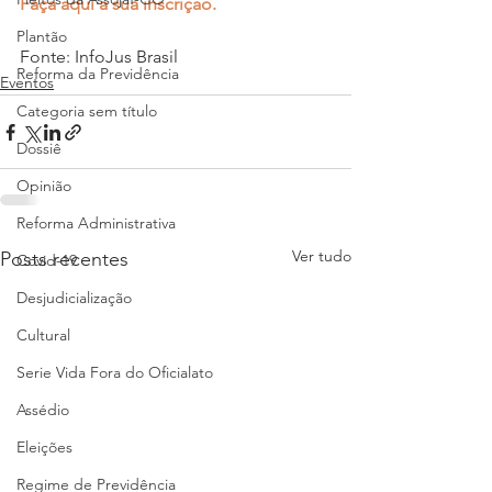
Faça aqui a sua inscrição.
Plantão
Fonte: InfoJus Brasil
Reforma da Previdência
Eventos
Categoria sem título
Dossiê
Opinião
Reforma Administrativa
Ver tudo
Posts recentes
Covid-19
Desjudicialização
Cultural
Serie Vida Fora do Oficialato
Assédio
Eleições
Regime de Previdência