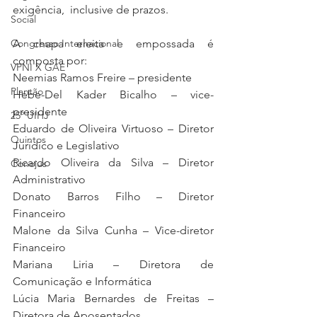
exigência,  inclusive de prazos. 
Social
Congresso Internacional
A chapa eleita e empossada é 
composta por:
VPNI X GAE
Neemias Ramos Freire – presidente
Plantão
Hebe-Del Kader Bicalho – vice-
presidente
25º UIHJ
Eduardo de Oliveira Virtuoso – Diretor 
Quintos
Jurídico e Legislativo
Ricardo Oliveira da Silva – Diretor 
Conojus
Administrativo
Donato Barros Filho – Diretor 
Financeiro
Malone da Silva Cunha – Vice-diretor 
Financeiro
Mariana Liria – Diretora de 
Comunicação e Informática
Lúcia Maria Bernardes de Freitas – 
Diretora de Aposentados