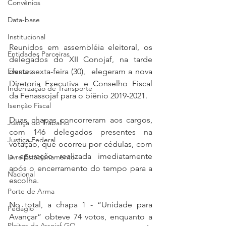
Convênios
Data-base
Institucional
Reunidos em assembléia eleitoral, os 
Entidades Parceiras
delegados do XII Conojaf, na tarde 
Eventos
desta sexta-feira (30),  elegeram a nova 
Diretoria Executiva e Conselho Fiscal 
Indenização de Transporte
da Fenassojaf para o biênio 2019-2021.
Isenção Fiscal
Duas chapas concorreram aos cargos, 
Justiça do Trabalho
com 146 delegados presentes na 
Justiça Federal
votação, que ocorreu por cédulas, com 
a apuração realizada imediatamente 
Livre Estacionamento
após o encerramento do tempo para a 
Nacional
escolha.
Porte de Arma
No total, a chapa 1 - “Unidade para 
Pedágio
Avançar” obteve 74 votos, enquanto a 
Pleitos da Assojaf-GO