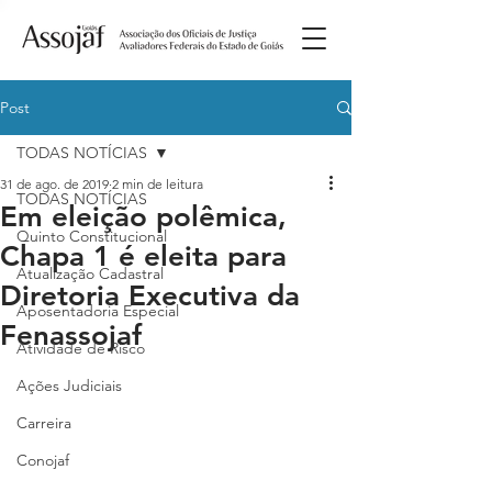
Post
TODAS NOTÍCIAS
31 de ago. de 2019
2 min de leitura
TODAS NOTÍCIAS
Em eleição polêmica,
Quinto Constitucional
Chapa 1 é eleita para
Atualização Cadastral
Diretoria Executiva da
Aposentadoria Especial
Fenassojaf
Atividade de Risco
Ações Judiciais
Carreira
Conojaf