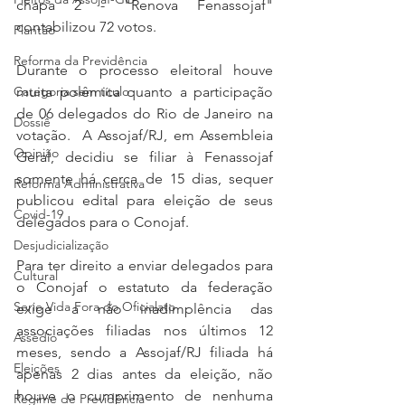
chapa 2 - "Renova Fenassojaf" 
contabilizou 72 votos.
Plantão
Reforma da Previdência
Durante o processo eleitoral houve 
Categoria sem título
muita polêmica quanto a participação 
de 06 delegados do Rio de Janeiro na 
Dossiê
votação.  A Assojaf/RJ, em Assembleia 
Opinião
Geral, decidiu se filiar à Fenassojaf 
somente há cerca de 15 dias, sequer 
Reforma Administrativa
publicou edital para eleição de seus 
Covid-19
delegados para o Conojaf.
Desjudicialização
Para ter direito a enviar delegados para 
Cultural
o Conojaf o estatuto da federação 
Serie Vida Fora do Oficialato
exige a não inadimplência das 
associações filiadas nos últimos 12 
Assédio
meses, sendo a Assojaf/RJ filiada há 
Eleições
apenas 2 dias antes da eleição, não 
houve o cumprimento de nenhuma 
Regime de Previdência