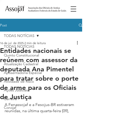
Post
TODAS NOTÍCIAS
16 de jul. de 2025
2 min de leitura
TODAS NOTÍCIAS
Entidades nacionais se
Quinto Constitucional
reúnem com assessor da
Atualização Cadastral
deputada Ana Pimentel
Aposentadoria Especial
para tratar sobre o porte
Atividade de Risco
de arme para os Oficiais
Ações Judiciais
de Justiça
Carreira
A Fenassojaf e a Fesojus-BR estiveram 
Conojaf
reunidas, na última quarta-feira (09), 