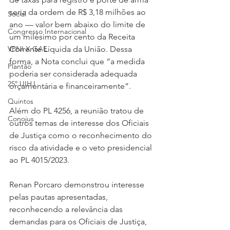
seria da ordem de R$ 3,18 milhões ao 
Social
ano — valor bem abaixo do limite de 
Congresso Internacional
um milésimo por cento da Receita 
VPNI X GAE
Corrente Líquida da União. Dessa 
forma, a Nota conclui que “a medida 
Plantão
poderia ser considerada adequada 
25º UIHJ
orçamentária e financeiramente”.
Quintos
Além do PL 4256, a reunião tratou de 
Conojus
outros temas de interesse dos Oficiais 
de Justiça como o reconhecimento do 
risco da atividade e o veto presidencial 
ao PL 4015/2023.
Renan Porcaro demonstrou interesse 
pelas pautas apresentadas, 
reconhecendo a relevância das 
demandas para os Oficiais de Justiça, 