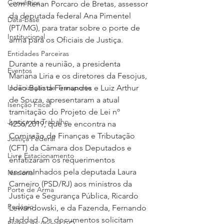
Convênios
com Renan Porcaro de Bretas, assessor 
da deputada federal Ana Pimentel 
Data-base
(PT/MG), para tratar sobre o porte de 
Institucional
arma para os Oficiais de Justiça.
Entidades Parceiras
Durante a reunião, a presidenta 
Eventos
Mariana Liria e os diretores da Fesojus, 
Indenização de Transporte
João Batista Fernandes e Luiz Arthur 
de Souza, apresentaram a atual 
Isenção Fiscal
tramitação do Projeto de Lei nº 
Justiça do Trabalho
4256/2019, que se encontra na 
Comissão de Finanças e Tributação 
Justiça Federal
(CFT) da Câmara dos Deputados e 
Livre Estacionamento
enfatizaram os requerimentos 
encaminhados pela deputada Laura 
Nacional
Carneiro (PSD/RJ) aos ministros da 
Porte de Arma
Justiça e Segurança Pública, Ricardo 
Pedágio
Lewandowski, e da Fazenda, Fernando 
Haddad. Os documentos solicitam 
Pleitos da Assojaf-GO