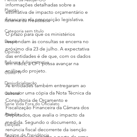
informações detalhadas sobre a 
Plantão
estimativa de impacto orçamentário e 
financeiro da proposição legislativa.
Reforma da Previdência
Categoria sem título
O prazo para que os ministérios 
Dossiê
respondam às consultas se encerra no 
próximo dia 23 de julho. A expectativa 
Opinião
das entidades é de que, com os dados 
Reforma Administrativa
em mãos, a CFT possa avançar na 
análise do projeto.
Covid-19
Desjudicialização
As entidades também entregaram ao 
assessor uma cópia da Nota Técnica da 
Cultural
Consultoria de Orçamento e 
Serie Vida Fora do Oficialato
Fiscalização Financeira da Câmara dos 
Assédio
Deputados, que avalia o impacto da 
medida. Segundo o documento, a 
Eleições
renúncia fiscal decorrente da isenção 
Regime de Previdência
de taxas para registro e porte de arma 