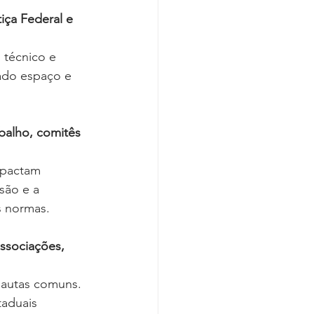
ça Federal e 
 técnico e 
ado espaço e 
alho, comitês 
mpactam 
são e a 
s normas.
ssociações, 
pautas comuns. 
taduais 