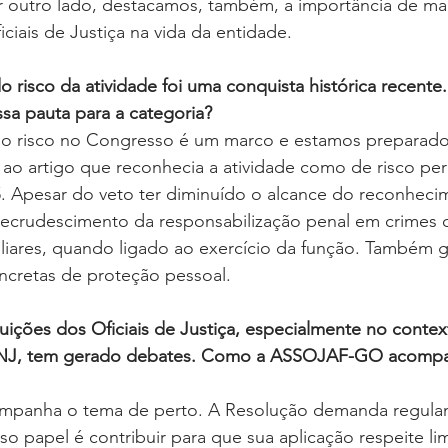
or outro lado, destacamos, também, a importância de ma
ciais de Justiça na vida da entidade.
risco da atividade foi uma conquista histórica recente.
sa pauta para a categoria?
o risco no Congresso é um marco e estamos preparados
 ao artigo que reconhecia a atividade como de risco pe
 Apesar do veto ter diminuído o alcance do reconhecime
 recrudescimento da responsabilização penal em crimes 
miliares, quando ligado ao exercício da função. Também g
cretas de proteção pessoal.
uições dos Oficiais de Justiça, especialmente no contex
CNJ, tem gerado debates. Como a ASSOJAF-GO acompa
panha o tema de perto. A Resolução demanda regula
so papel é contribuir para que sua aplicação respeite limi