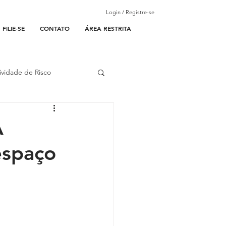
Login / Registre-se
FILIE-SE
CONTATO
ÁREA RESTRITA
ividade de Risco
ades Parceiras
A
espaço
l
lantão