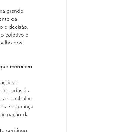
ma grande 
ento da 
o e decisão. 
 coletivo e 
balho dos 
8 que merecem 
ações e 
acionadas às 
s de trabalho. 
 e a segurança 
ticipação da 
to contínuo 