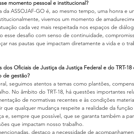
se momento pessoal e institucional?
cia da ASSOJAF-GO é, ao mesmo tempo, uma honra e u
nstitucionalmente, vivemos um momento de amadurecim
tuação cada vez mais respeitada nos espaços de diálog
o esse desafio com senso de continuidade, compromisso
çar nas pautas que impactam diretamente a vida e o tra
s dos Oficiais de Justiça da Justiça Federal e do TRT-1
o de gestão?
eral, seguimos atentos a temas como plantões, compens
alho. No âmbito do TRT-18, há questões importantes rel
mentação de normativas recentes e às condições materiai
ir que qualquer mudança respeite a realidade da função
iça e, sempre que possível, que se garanta também a par
sões que impactam nosso trabalho.
 mencionadas, destaco a necessidade de acompanhamen