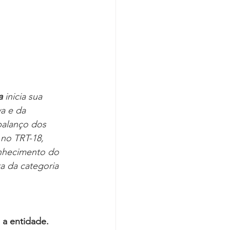
a
 inicia sua 
a e da 
balanço dos 
 no TRT-18, 
onhecimento do 
a da categoria 
a entidade. 