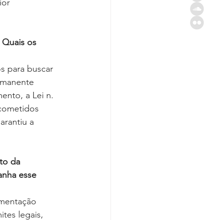
ior 
 Quais os 
 para buscar 
rmanente 
nto, a Lei n.  
cometidos 
arantiu a 
to da 
nha esse 
mentação 
tes legais, 