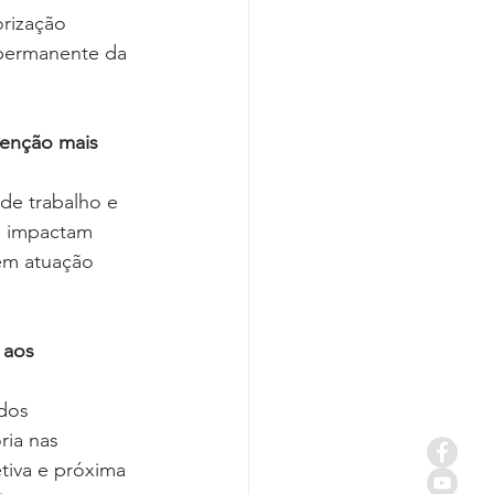
orização 
permanente da 
tenção mais 
de trabalho e 
s impactam 
gem atuação 
 aos 
dos 
ria nas 
iva e próxima 