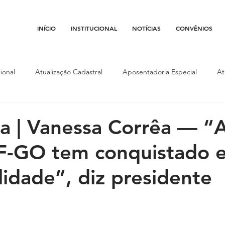
INÍCIO
INSTITUCIONAL
NOTÍCIAS
CONVÊNIOS
ional
Atualização Cadastral
Aposentadoria Especial
At
Conojaf
Convênios
Data-base
Institucional
Entid
ta | Vanessa Corrêa — “
-GO tem conquistado 
porte
Isenção Fiscal
Justiça do Trabalho
Justiça Federa
lidade”, diz presidente
l
Porte de Arma
Pedágio
Pleitos da Assojaf-GO
P