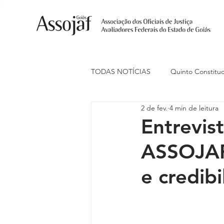
TODAS NOTÍCIAS
Quinto Constituc
2 de fev.
4 min de leitura
Ações Judiciais
Carreira
Entrevis
ASSOJAF
Eventos
Indenização de Trans
e credibi
Livre Estacionamento
Naciona