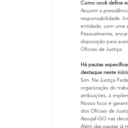
Como você define es
Assumir a presidên
responsabilidade. I
entidade, com uma a
Pessoalmente, encar
disposição para avan
Oficiais de Justiça.
Há pautas específica
destaque neste iníci
Sim. Na Justiça Fed
organização do trab
atribuições, à imple
Nosso foco é garant
dos Oficiais de Just
Assojaf-GO nas deci
Além das pautas já