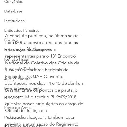
Convênios
Data-base
Institucional
Entidades Parceiras
A Fenajufe publicou, na última sexta-
Eventos
feira (20), a convocatória para que as 
entidades filiadas enviem 
Indenização de Transporte
representantes para o 13º Encontro 
Isenção Fiscal
Nacional do Coletivo dos Oficiais de 
Justiça do Trabalho
Justiça Avaliadores Federais da 
Fenajufe – COJAF. O evento 
Justiça Federal
acontecerá nos dias 14 e 15 de abril em 
Livre Estacionamento
Brasília. Entre os pontos de pauta, o 
encontro irá discutir o PL 9609/2018 
Nacional
que visa novas atribuições ao cargo de 
Porte de Arma
Oficial de Justiça e a 
“Desjudicialização”. Também está 
Pedágio
previsto a atualização do Regimento 
Pleitos da Assojaf-GO