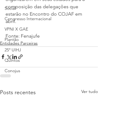
composição das delegações que 
Social
estarão no Encontro do COJAF em 
Congresso Internacional
abril.
VPNI X GAE
Fonte: Fenajufe
Plantão
Entidades Parceiras
25º UIHJ
Quintos
Conojus
Ver tudo
Posts recentes