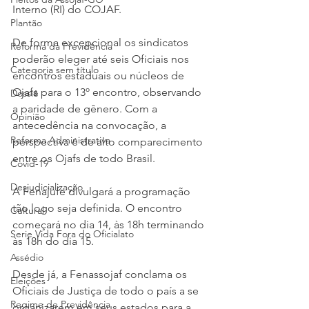
Interno (RI) do COJAF.
Plantão
De forma excepcional os sindicatos 
Reforma da Previdência
poderão eleger até seis Oficiais nos 
Categoria sem título
encontros estaduais ou núcleos de 
Ojafs para o 13º encontro, observando 
Dossiê
a paridade de gênero. Com a 
Opinião
antecedência na convocação, a 
Reforma Administrativa
perspectiva é de alto comparecimento 
entre os Ojafs de todo Brasil.
Covid-19
Desjudicialização
A Fenajufe divulgará a programação 
tão logo seja definida. O encontro 
Cultural
começará no dia 14, às 18h terminando 
Serie Vida Fora do Oficialato
às 18h do dia 15.
Assédio
Desde já, a Fenassojaf conclama os 
Eleições
Oficiais de Justiça de todo o país a se 
Regime de Previdência
organizarem em seus estados para a 