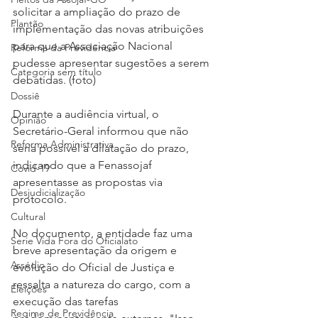
solicitar a ampliação do prazo de 
Plantão
implementação das novas atribuições 
para que a Associação Nacional 
Reforma da Previdência
pudesse apresentar sugestões a serem 
Categoria sem título
debatidas. (foto)
Dossiê
Durante a audiência virtual, o 
Opinião
Secretário-Geral informou que não 
Reforma Administrativa
seria possível a dilatação do prazo, 
indicando que a Fenassojaf 
Covid-19
apresentasse as propostas via 
Desjudicialização
protocolo.
Cultural
No documento, a entidade faz uma 
Serie Vida Fora do Oficialato
breve apresentação da origem e 
Assédio
evolução do Oficial de Justiça e 
ressalta a natureza do cargo, com a 
Eleições
execução das tarefas 
Regime de Previdência