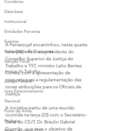
Convênios
Data-base
Institucional
Entidades Parceiras
Eventos
A Fenassojaf encaminhou, nesta quarta-
Indenização de Transporte
feira (24), ofício ao presidente do 
Conselho Superior da Justiça do 
Isenção Fiscal
Trabalho e TST, ministro Lelio Bentes 
Justiça do Trabalho
Corrêa, com a apresentação de 
proposta para a regulamentação das 
Justiça Federal
novas atribuições para os Oficiais de 
Livre Estacionamento
Justiça.
Nacional
A iniciativa partiu de uma reunião 
Porte de Arma
ocorrida na terça (23) com o Secretário-
Pedágio
Geral do CSJT, Dr. Bráulio Gabriel 
Gusmão, que teve o objetivo de 
Pleitos da Assojaf-GO