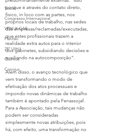
predominantemente externas. "Isso 
porque é através do contato direto, 
Social
físico, in loco com as partes, nos 
Congresso Internacional
próprios locais de trabalho, nas sedes 
VPNI X GAE
das empresas/reclamadas/executadas, 
que estes profissionais trazem a 
Plantão
realidade extra autos para o interior 
25º UIHJ
dos gabinetes, subsidiando decisões e 
auxiliando na autocomposição”.
Quintos
Conojus
Além disso, o avanço tecnológico que 
vem transformando o modo de 
efetivação dos atos processuais e 
impondo novas dinâmicas de trabalho 
também é apontado pela Fenassojaf. 
Para a Associação, tais mudanças não 
podem ser consideradas 
simplesmente novas atribuições, pois 
há, com efeito, uma transformação no 