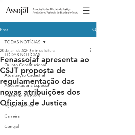
Post
TODAS NOTÍCIAS
25 de jan. de 2024
3 min de leitura
TODAS NOTÍCIAS
Fenassojaf apresenta ao
Quinto Constitucional
CSJT proposta de
Atualização Cadastral
regulamentação das
Aposentadoria Especial
novas atribuições dos
Atividade de Risco
Oficiais de Justiça
Ações Judiciais
Carreira
Conojaf