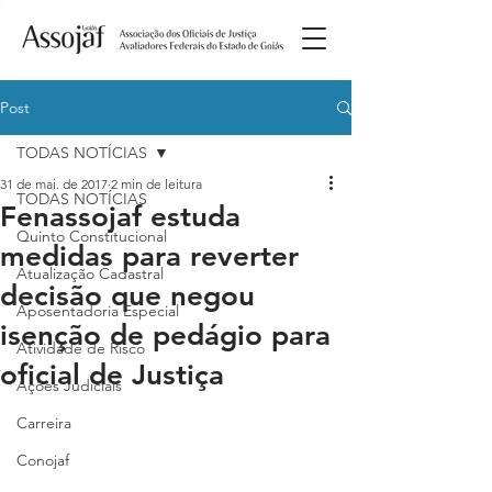
Post
TODAS NOTÍCIAS
31 de mai. de 2017
2 min de leitura
TODAS NOTÍCIAS
Fenassojaf estuda
Quinto Constitucional
medidas para reverter
Atualização Cadastral
decisão que negou
Aposentadoria Especial
isenção de pedágio para
Atividade de Risco
oficial de Justiça
Ações Judiciais
Carreira
Conojaf