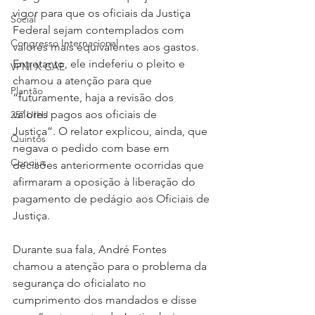
vigor para que os oficiais da Justiça 
Social
Federal sejam contemplados com 
Congresso Internacional
valores mais equivalentes aos gastos. 
Entretanto, ele indeferiu o pleito e 
VPNI X GAE
chamou a atenção para que 
Plantão
“futuramente, haja a revisão dos 
valores pagos aos oficiais de 
25º UIHJ
Justiça”. O relator explicou, ainda, que 
Quintos
negava o pedido com base em 
Conojus
decisões anteriormente ocorridas que 
afirmaram a oposição à liberação do 
pagamento de pedágio aos Oficiais de 
Justiça.
Durante sua fala, André Fontes 
chamou a atenção para o problema da 
segurança do oficialato no 
cumprimento dos mandados e disse 