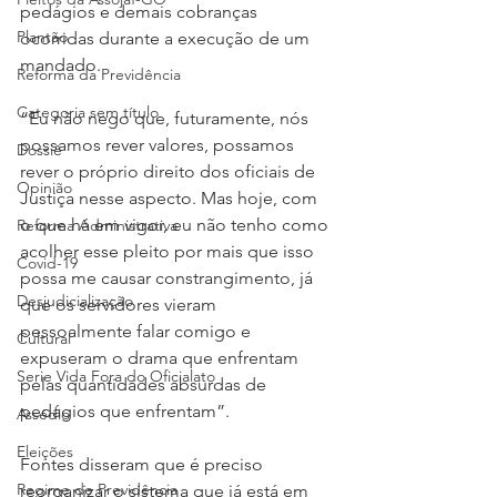
pedágios e demais cobranças 
Plantão
ocorridas durante a execução de um 
mandado.
Reforma da Previdência
Categoria sem título
“Eu não nego que, futuramente, nós 
possamos rever valores, possamos 
Dossiê
rever o próprio direito dos oficiais de 
Opinião
Justiça nesse aspecto. Mas hoje, com 
o que há em vigor, eu não tenho como 
Reforma Administrativa
acolher esse pleito por mais que isso 
Covid-19
possa me causar constrangimento, já 
Desjudicialização
que os servidores vieram 
pessoalmente falar comigo e 
Cultural
expuseram o drama que enfrentam 
Serie Vida Fora do Oficialato
pelas quantidades absurdas de 
pedágios que enfrentam”.
Assédio
Eleições
Fontes disseram que é preciso 
Regime de Previdência
reorganizar o sistema que já está em 