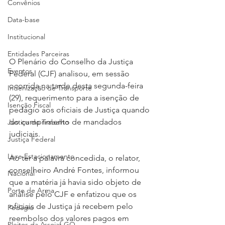
Convênios
Data-base
Institucional
Entidades Parceiras
O Plenário do Conselho da Justiça 
Eventos
Federal (CJF) analisou, em sessão 
ocorrida na tarde desta segunda-feira 
Indenização de Transporte
(29), requerimento para a isenção de 
Isenção Fiscal
pedágio aos oficiais de Justiça quando 
do cumprimento de mandados 
Justiça do Trabalho
judiciais.
Justiça Federal
Livre Estacionamento
Ao ter a palavra concedida, o relator, 
conselheiro André Fontes, informou 
Nacional
que a matéria já havia sido objeto de 
Porte de Arma
análise pelo CJF e enfatizou que os 
oficiais de Justiça já recebem pelo 
Pedágio
reembolso dos valores pagos em 
Pleitos da Assojaf-GO