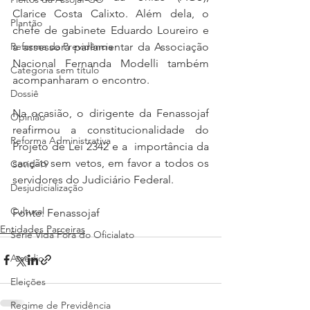
Clarice Costa Calixto. Além dela, o 
Plantão
chefe de gabinete Eduardo Loureiro e 
a assessora parlamentar da Associação 
Reforma da Previdência
Nacional Fernanda Modelli também 
Categoria sem título
acompanharam o encontro.
Dossiê
Na ocasião, o dirigente da Fenassojaf 
Opinião
reafirmou a constitucionalidade do 
Reforma Administrativa
Projeto de Lei 2342 e a  importância da 
sanção sem vetos, em favor a todos os 
Covid-19
servidores do Judiciário Federal.
Desjudicialização
Cultural
Fonte: Fenassojaf
Entidades Parceiras
Serie Vida Fora do Oficialato
Assédio
Eleições
Regime de Previdência