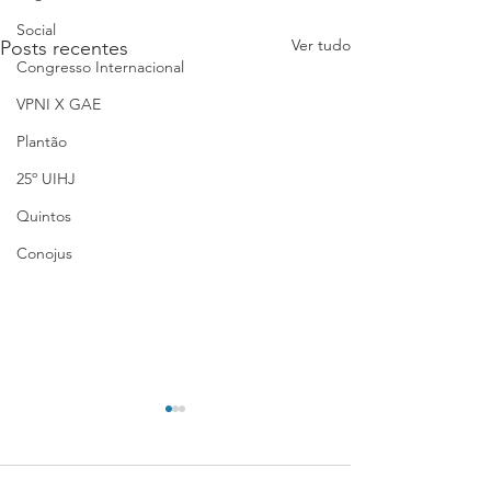
Social
Ver tudo
Posts recentes
Congresso Internacional
VPNI X GAE
Plantão
25º UIHJ
Quintos
Conojus