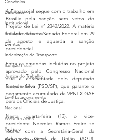
Convênios
A Fenassojaf segue com o trabalho em 
Data-base
Brasília pela sanção sem vetos do 
Institucional
Projeto de Lei nº 2342/2022. A matéria 
foi aprovada no Senado Federal em 29 
Entidades Parceiras
de agosto e aguarda a sanção 
Eventos
presidencial.
Indenização de Transporte
Entre as emendas incluídas no projeto 
Isenção Fiscal
aprovado pelo Congresso Nacional 
Justiça do Trabalho
está a apresentada pelo deputado 
Ricardo Silva (PSD/SP), que garante o 
Justiça Federal
pagamento acumulado da VPNI X GAE 
Livre Estacionamento
para os Oficiais de Justiça.
Nacional
Nesta quarta-feira (13), o vice-
Porte de Arma
presidente Neemias Ramos Freire se 
Pedágio
reuniu com a Secretária-Geral da 
Advocacia Geral da União (AGU), 
Pleitos da Assojaf-GO