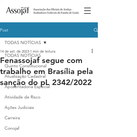
Post
TODAS NOTÍCIAS
14 de set. de 2023
1 min de leitura
TODAS NOTÍCIAS
Fenassojaf segue com
Quinto Constitucional
trabalho em Brasília pela
Atualização Cadastral
sanção do pL 2342/2022
Aposentadoria Especial
Atividade de Risco
Ações Judiciais
Carreira
Conojaf