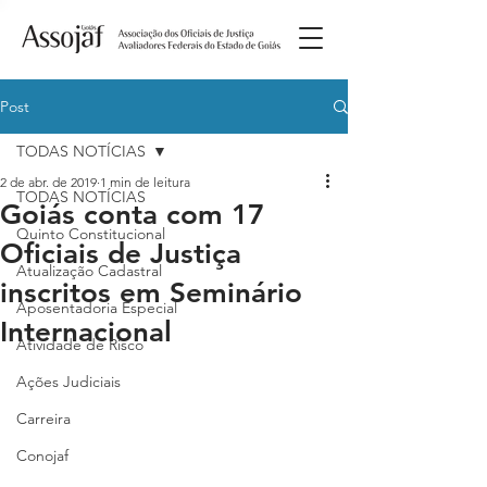
Post
TODAS NOTÍCIAS
2 de abr. de 2019
1 min de leitura
TODAS NOTÍCIAS
Goiás conta com 17
Quinto Constitucional
Oficiais de Justiça
Atualização Cadastral
inscritos em Seminário
Aposentadoria Especial
Internacional
Atividade de Risco
Ações Judiciais
Carreira
Conojaf