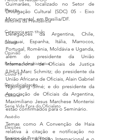
Guimarães, localizado no Setor de 
Plantão
Divulgação Cultural (SDC) 05 - Eixo 
Monumental, em Brasília/DF.
Reforma da Previdência
Categoria sem título
Delegações da Argentina, Chile, 
Uruguai, Espanha, Itália, Marrocos, 
Dossiê
Portugal, Romênia, Moldávia e Uganda, 
Opinião
além do presidente da União 
Reforma Administrativa
Internacional de Oficiais de Justiça 
(UHIJ) Marc Schmitz; do presidente da 
Covid-19
União Africana de Oficiais, Alain Gabriel 
Desjudicialização
Ngongang Simé; e do presidente da 
Associação de Oficiais da Argentina, 
Cultural
Maximiliano Jesus Marchese Monterisi 
Serie Vida Fora do Oficialato
estão confirmados para o Seminário.
Assédio
Temas como A Convenção de Haia 
Eleições
relativa à citação e notificação no 
Regime de Previdência
estrangeiro, A União Internacional e o 