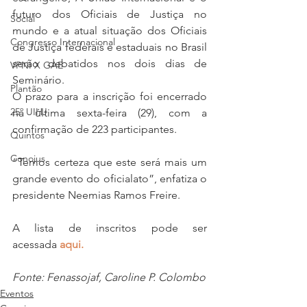
futuro dos Oficiais de Justiça no 
Social
mundo e a atual situação dos Oficiais 
Congresso Internacional
de Justiça federais e estaduais no Brasil 
serão debatidos nos dois dias de 
VPNI X GAE
Seminário. 
Plantão
O prazo para a inscrição foi encerrado 
25º UIHJ
na última sexta-feira (29), com a 
confirmação de 223 participantes.
Quintos
Conojus
“Temos certeza que este será mais um 
grande evento do oficialato”, enfatiza o 
presidente Neemias Ramos Freire.
A lista de inscritos pode ser 
acessada 
aqui.
Fonte: Fenassojaf, Caroline P. Colombo
Eventos