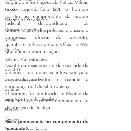
Segundo informações da Polícia Militar, 
nesta segunda-feira (22), o homem 
Plantão
resistiu ao cumprimento da ordem 
Reforma da Previdência
judicial, desobedeceu às 
Categoria sem título
determinações dos policiais e passou a 
arremessar blocos de concreto, 
Dossiê
garrafas e telhas contra o Oficial e PMs 
Opinião
que participavam da ação.
Reforma Administrativa
Diante da resistência e da escalada da 
Covid-19
violência, os policiais interviram para 
Desjudicialização
conter o indivíduo e garantir a 
segurança do Oficial de Justiça.
Cultural
O homem foi conduzido ao Plantão da 
Serie Vida Fora do Oficialato
Polícia Civil, onde permaneceu à 
disposição da Justiça.
Assédio
Eleições
Risco permanente no cumprimento de 
mandados
Regime de Previdência