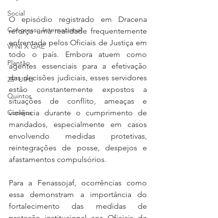
Social
O episódio registrado em Dracena 
Congresso Internacional
reforça uma realidade frequentemente 
enfrentada pelos Oficiais de Justiça em 
VPNI X GAE
todo o país. Embora atuem como 
Plantão
agentes essenciais para a efetivação 
das decisões judiciais, esses servidores 
25º UIHJ
estão constantemente expostos a 
Quintos
situações de conflito, ameaças e 
Conojus
violência durante o cumprimento de 
mandados, especialmente em casos 
envolvendo medidas protetivas, 
reintegrações de posse, despejos e 
afastamentos compulsórios.
Para a Fenassojaf, ocorrências como 
essa demonstram a importância do 
fortalecimento das medidas de 
proteção institucional aos Oficiais de 