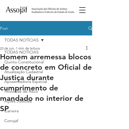
Post
TODAS NOTÍCIAS
23 de jun.
1 min de leitura
TODAS NOTÍCIAS
Homem arremessa blocos
Quinto Constitucional
de concreto em Oficial de
Atualização Cadastral
Justiça durante
Aposentadoria Especial
cumprimento de
Atividade de Risco
mandado no interior de
Ações Judiciais
SP
Carreira
Conojaf