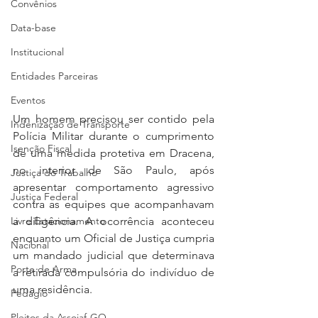
Convênios
Data-base
Institucional
Entidades Parceiras
Eventos
Um homem precisou ser contido pela 
Indenização de Transporte
Polícia Militar durante o cumprimento 
Isenção Fiscal
de uma medida protetiva em Dracena, 
no interior de São Paulo, após 
Justiça do Trabalho
apresentar comportamento agressivo 
Justiça Federal
contra as equipes que acompanhavam 
Livre Estacionamento
a diligência. A ocorrência aconteceu 
enquanto um Oficial de Justiça cumpria 
Nacional
um mandado judicial que determinava 
Porte de Arma
a retirada compulsória do indivíduo de 
uma residência.
Pedágio
Pleitos da Assojaf-GO