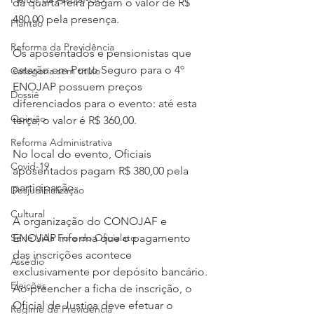
da quarta-feira pagam o valor de R$ 
480,00 pela presença.
Plantão
Reforma da Previdência
Os aposentados e pensionistas que 
estarão em Porto Seguro para o 4º 
Categoria sem título
ENOJAP possuem preços 
Dossiê
diferenciados para o evento: até esta 
Opinião
terça, o valor é R$ 360,00.
Reforma Administrativa
No local do evento, Oficiais 
Covid-19
aposentados pagam R$ 380,00 pela 
participação.
Desjudicialização
Cultural
A organização do CONOJAF e 
Serie Vida Fora do Oficialato
ENOJAP informa que o pagamento 
das inscrições acontece 
Assédio
exclusivamente por depósito bancário. 
Eleições
Ao preencher a ficha de inscrição, o 
Oficial de Justiça deve efetuar o 
Regime de Previdência