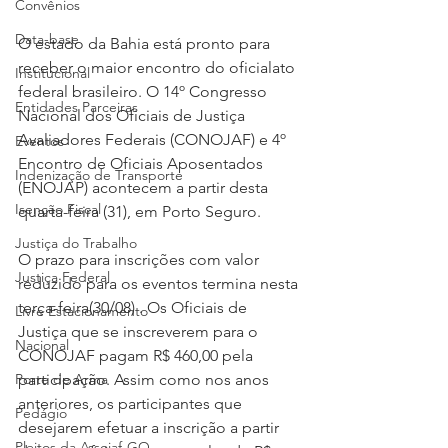
Convênios
Data-base
O estado da Bahia está pronto para 
receber o maior encontro do oficialato 
Institucional
federal brasileiro. O 14º Congresso 
Entidades Parceiras
Nacional dos Oficiais de Justiça 
Avaliadores Federais (CONOJAF) e 4º 
Eventos
Encontro de Oficiais Aposentados 
Indenização de Transporte
(ENOJAP) acontecem a partir desta 
Isenção Fiscal
quarta-feira (31), em Porto Seguro.
Justiça do Trabalho
O prazo para inscrições com valor 
Justiça Federal
reduzido para os eventos termina nesta 
terça-feira(30/08) . Os Oficiais de 
Livre Estacionamento
Justiça que se inscreverem para o 
Nacional
CONOJAF pagam R$ 460,00 pela 
Porte de Arma
participação. Assim como nos anos 
anteriores, os participantes que 
Pedágio
desejarem efetuar a inscrição a partir 
Pleitos da Assojaf-GO