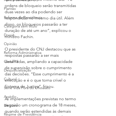
ordens de bloqueio serão transmitidas 
Plantão
duas vezes ao dia podendo ser 
Reforma da Previdência
respondidas no mesmo dia útil. Além 
disso, os bloqueios passarão a ter 
Categoria sem título
duração de até um ano”, explicou o 
Dossiê
ministro Fachin.
Opinião
O presidente do CNJ destacou que as 
Reforma Administrativa
respostas passarão a ser mais 
detalhadas, ampliando a capacidade 
Covid-19
de supervisão sobre o cumprimento 
Desjudicialização
das decisões. “Esse cumprimento é a 
Cultural
execução e é o que torna crível o 
Sistema de Justiça”, frisou.
Serie Vida Fora do Oficialato
Assédio
As implementações previstas no termo 
seguirão um cronograma de 18 meses, 
Eleições
quando serão estendidas às demais 
Regime de Previdência