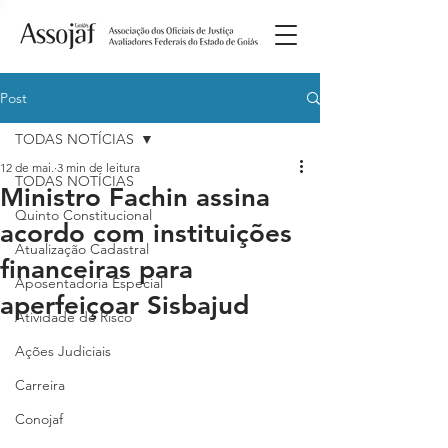
Post
TODAS NOTÍCIAS
12 de mai.
3 min de leitura
TODAS NOTÍCIAS
Ministro Fachin assina
Quinto Constitucional
acordo com instituições
Atualização Cadastral
financeiras para
Aposentadoria Especial
aperfeiçoar Sisbajud
Atividade de Risco
Ações Judiciais
Carreira
Conojaf