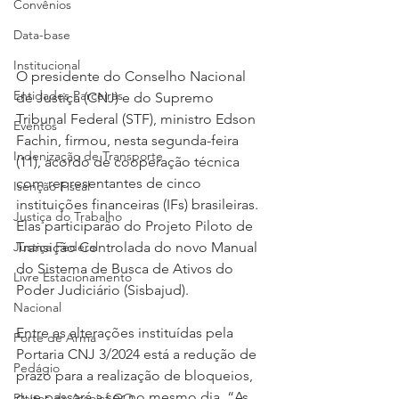
Convênios
Data-base
Institucional
O presidente do Conselho Nacional 
Entidades Parceiras
de Justiça (CNJ) e do Supremo 
Tribunal Federal (STF), ministro Edson 
Eventos
Fachin, firmou, nesta segunda-feira 
Indenização de Transporte
(11), acordo de cooperação técnica 
com representantes de cinco 
Isenção Fiscal
instituições financeiras (IFs) brasileiras. 
Justiça do Trabalho
Elas participarão do Projeto Piloto de 
Transição Controlada do novo Manual 
Justiça Federal
do Sistema de Busca de Ativos do 
Livre Estacionamento
Poder Judiciário (Sisbajud).
Nacional
Entre as alterações instituídas pela 
Porte de Arma
Portaria CNJ 3/2024 está a redução de 
Pedágio
prazo para a realização de bloqueios, 
que passará a ser no mesmo dia. “As 
Pleitos da Assojaf-GO