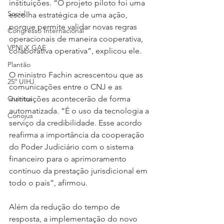
instituições. “O projeto piloto foi uma 
Social
escolha estratégica de uma ação, 
porque permite validar novas regras 
Congresso Internacional
operacionais de maneira cooperativa, 
VPNI X GAE
colaborativa operativa”, explicou ele.
Plantão
O ministro Fachin acrescentou que as 
25º UIHJ
comunicações entre o CNJ e as 
instituições acontecerão de forma 
Quintos
automatizada. “É o uso da tecnologia a 
Conojus
serviço da credibilidade. Esse acordo 
reafirma a importância da cooperação 
do Poder Judiciário com o sistema 
financeiro para o aprimoramento 
contínuo da prestação jurisdicional em 
todo o país”, afirmou.
Além da redução do tempo de 
resposta, a implementação do novo 